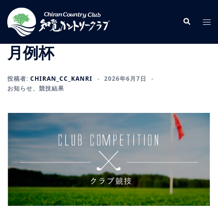
コ
ン
検
ト
索
テ
グ
ン
ル
月例杯
ツ
メ
へ
ニ
投稿者:
CHIRAN_CC_KANRI
2026年6月7日
ス
ュ
お知らせ
、
競技結果
キ
ー
ッ
プ