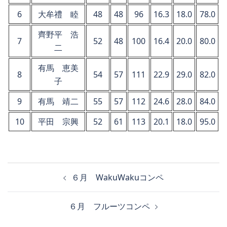
6
大牟禮 睦
48
48
96
16.3
18.0
78.0
齊野平 浩
7
52
48
100
16.4
20.0
80.0
二
有馬 恵美
8
54
57
111
22.9
29.0
82.0
子
9
有馬 靖二
55
57
112
24.6
28.0
84.0
10
平田 宗興
52
61
113
20.1
18.0
95.0
投
６月 WakuWakuコンペ
稿
ナ
６月 フルーツコンペ
ビ
ゲ