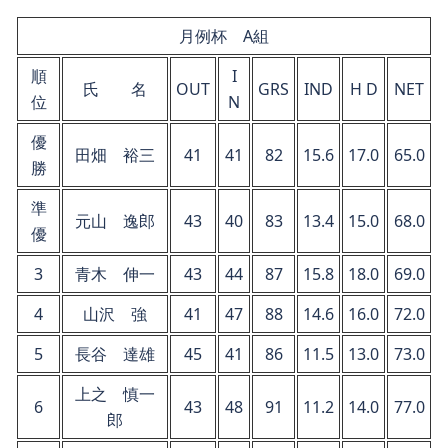
月例杯 A組
順
I
氏 名
OUT
GRS
IND
H D
NET
位
N
優
田畑 裕三
41
41
82
15.6
17.0
65.0
勝
準
元山 逸郎
43
40
83
13.4
15.0
68.0
優
3
青木 伸一
43
44
87
15.8
18.0
69.0
4
山沢 強
41
47
88
14.6
16.0
72.0
5
長谷 達雄
45
41
86
11.5
13.0
73.0
上之 慎一
6
43
48
91
11.2
14.0
77.0
郎