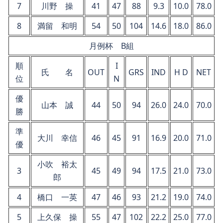
7
川野 操
41
47
88
9.3
10.0
78.0
8
満留 和明
54
50
104
14.6
18.0
86.0
月例杯 B組
順
I
氏 名
OUT
GRS
IND
H D
NET
位
N
優
山本 誠
44
50
94
26.0
24.0
70.0
勝
準
大川 幸信
46
45
91
16.9
20.0
71.0
優
小吹 裕太
3
45
49
94
17.5
21.0
73.0
郎
4
橋口 一英
47
46
93
21.2
19.0
74.0
5
上久保 操
55
47
102
22.2
25.0
77.0