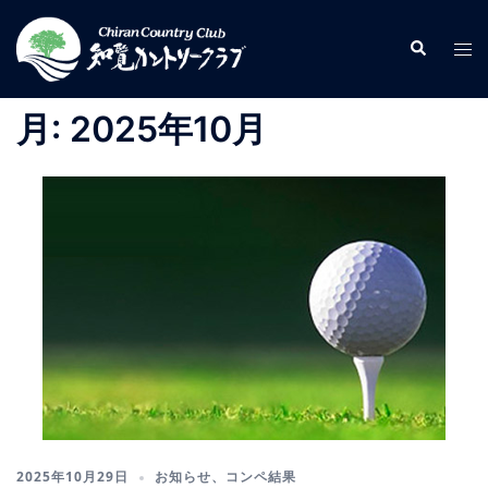
コ
ン
検
ト
索
テ
グ
ン
ル
月:
2025年10月
ツ
メ
へ
ニ
ス
ュ
キ
ー
ッ
プ
2025年10月29日
お知らせ
、
コンペ結果