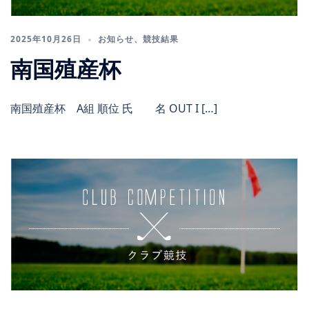
2025年10月26日
お知らせ
、
競技結果
南国殖産杯
南国殖産杯 A組 順位 氏 名 OUT I […]