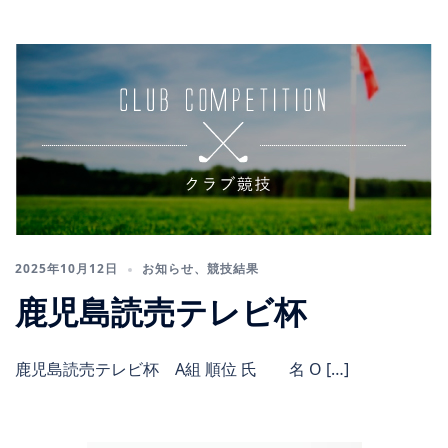
2025年10月12日
お知らせ
、
競技結果
鹿児島読売テレビ杯
鹿児島読売テレビ杯 A組 順位 氏 名 O […]