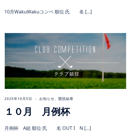
10月WakuWakuコンペ 順位 氏 名 […]
2025年10月5日
お知らせ
、
競技結果
１０月 月例杯
月例杯 A組 順位 氏 名 OUT I N […]