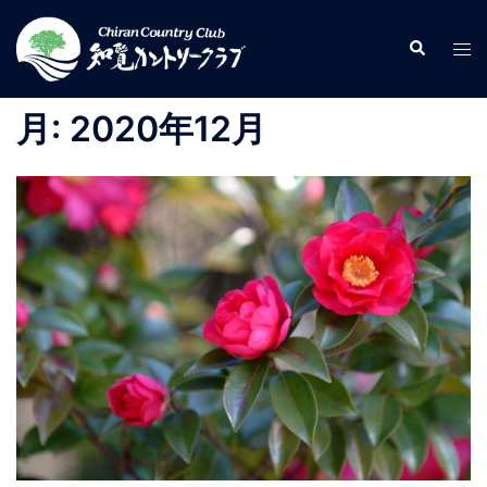
コ
ン
検
ト
索
テ
グ
ン
ル
月:
2020年12月
ツ
メ
へ
ニ
ス
ュ
キ
ー
ッ
プ