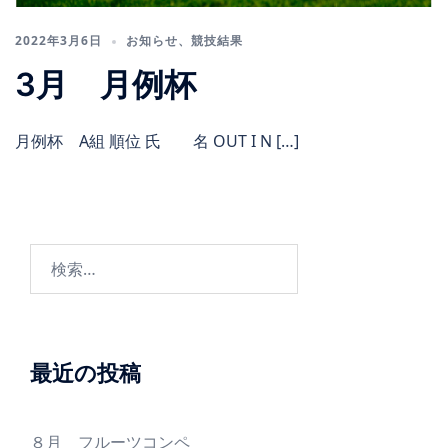
2022年3月6日
お知らせ
、
競技結果
3月 月例杯
月例杯 A組 順位 氏 名 OUT I N […]
検
索:
最近の投稿
８月 フルーツコンペ