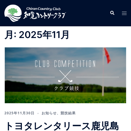
コ
ン
検
ト
索
テ
グ
ン
ル
月:
2025年11月
ツ
メ
へ
ニ
ス
ュ
キ
ー
ッ
プ
2025年11月30日
お知らせ
、
競技結果
トヨタレンタリース鹿児島