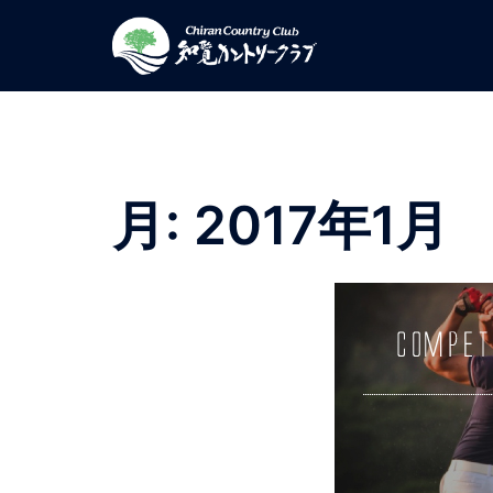
コ
ン
テ
ン
ツ
へ
ス
月:
2017年1月
キ
ッ
プ