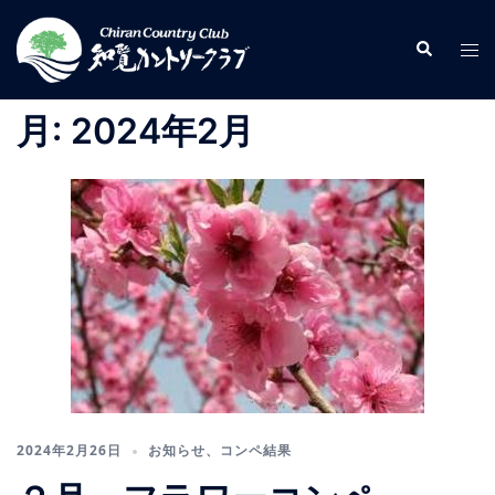
コ
ン
検
ト
索
テ
グ
ン
ル
月:
2024年2月
ツ
メ
へ
ニ
ス
ュ
キ
ー
ッ
プ
2024年2月26日
お知らせ
、
コンペ結果