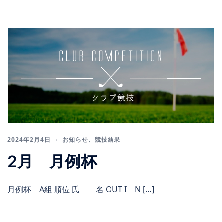
2024年2月4日
お知らせ
、
競技結果
2月 月例杯
月例杯 A組 順位 氏 名 OUT I N […]