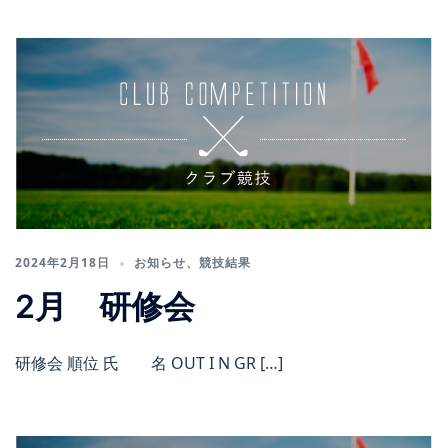
2024年2月18日
お知らせ
、
競技結果
2月 研修会
研修会 順位 氏 名 OUT I N GR […]