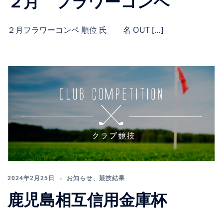
２月 フラワーコンペ
２月フラワーコンペ 順位 氏 名 OUT […]
2024年2月25日
お知らせ
、
競技結果
鹿児島相互信用金庫杯