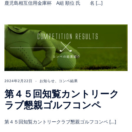
鹿児島相互信用金庫杯 A組 順位 氏 名 […]
2024年2月22日
お知らせ
、
コンペ結果
第４５回知覧カントリーク
ラブ懇親ゴルフコンペ
第４５回知覧カントリークラブ懇親ゴルフコンペ […]