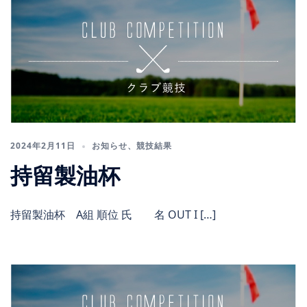
2024年2月11日
お知らせ
、
競技結果
持留製油杯
持留製油杯 A組 順位 氏 名 OUT I […]