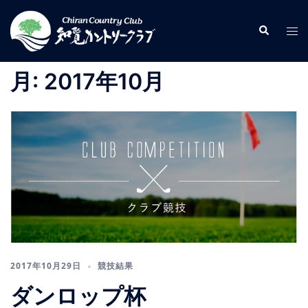
コ
ン
検
ト
索
テ
グ
ン
ル
月:
2017年10月
ツ
メ
へ
ニ
ス
ュ
キ
ー
ッ
プ
2017年10月29日
競技結果
ダンロップ杯