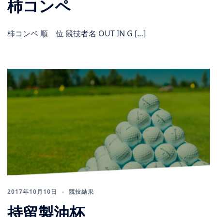
柿コンペ
柿コンペ 順 位 競技者名 OUT IN G […]
2017年10月10日
競技結果
持留製油杯