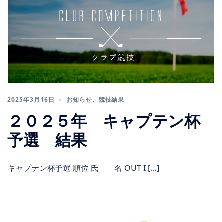
2025年3月16日
お知らせ
、
競技結果
２０２５年 キャプテン杯
予選 結果
キャプテン杯予選 順位 氏 名 OUT I […]