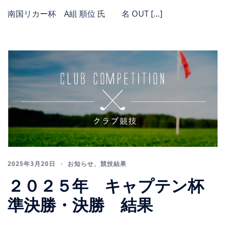
南国リカー杯 A組 順位 氏 名 OUT […]
2025年3月20日
お知らせ
、
競技結果
２０２５年 キャプテン杯
準決勝・決勝 結果