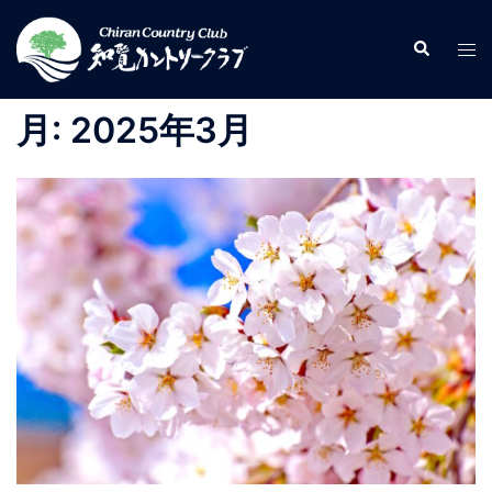
コ
ン
検
ト
索
テ
グ
ン
ル
月:
2025年3月
ツ
メ
へ
ニ
ス
ュ
キ
ー
ッ
プ