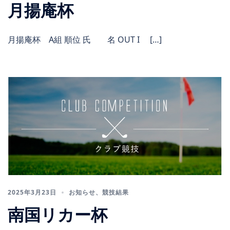
月揚庵杯
月揚庵杯 A組 順位 氏 名 OUT I […]
2025年3月23日
お知らせ
、
競技結果
南国リカー杯