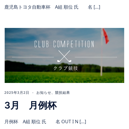
鹿児島トヨタ自動車杯 A組 順位 氏 名 […]
2025年3月2日
お知らせ
、
競技結果
3月 月例杯
月例杯 A組 順位 氏 名 OUT I N […]