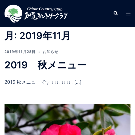
コ
ン
検
ト
索
テ
グ
ン
ル
月:
2019年11月
ツ
メ
へ
ニ
ス
2019年11月28日
お知らせ
ュ
キ
ー
2019 秋メニュー
ッ
プ
2019.秋メニューです ↓↓↓↓↓↓↓↓↓ […]