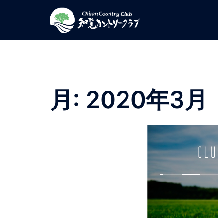
コ
ン
テ
ン
ツ
へ
ス
月:
2020年3月
キ
ッ
プ