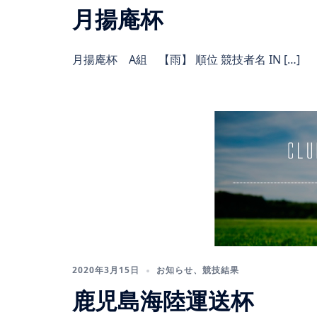
月揚庵杯
月揚庵杯 A組 【雨】 順位 競技者名 IN […]
2020年3月15日
お知らせ
、
競技結果
鹿児島海陸運送杯