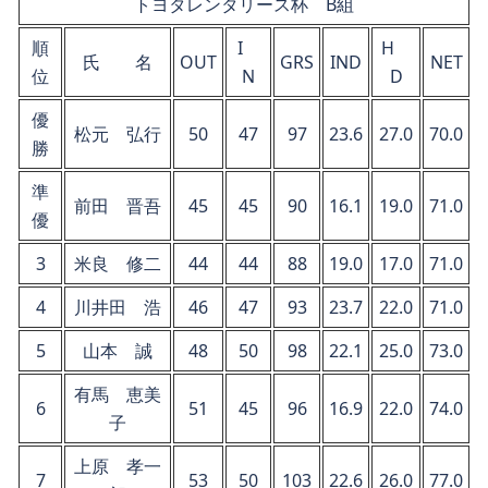
トヨタレンタリース杯 B組
順
I
H
氏 名
OUT
GRS
IND
NET
位
N
D
優
松元 弘行
50
47
97
23.6
27.0
70.0
勝
準
前田 晋吾
45
45
90
16.1
19.0
71.0
優
3
米良 修二
44
44
88
19.0
17.0
71.0
4
川井田 浩
46
47
93
23.7
22.0
71.0
5
山本 誠
48
50
98
22.1
25.0
73.0
有馬 恵美
6
51
45
96
16.9
22.0
74.0
子
上原 孝一
7
53
50
103
22.6
26.0
77.0