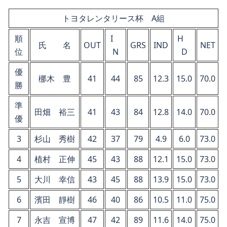
トヨタレンタリース杯 A組
順
I
H
氏 名
OUT
GRS
IND
NET
位
N
D
優
梛木 豊
41
44
85
12.3
15.0
70.0
勝
準
田畑 裕三
41
43
84
12.8
14.0
70.0
優
3
杉山 秀樹
42
37
79
4.9
6.0
73.0
4
植村 正伸
45
43
88
12.1
15.0
73.0
5
大川 幸信
43
45
88
13.9
15.0
73.0
6
濱田 靜樹
46
40
86
10.5
11.0
75.0
7
永吉 宣博
47
42
89
11.6
14.0
75.0