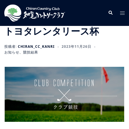
コ
ン
検
ト
索
テ
グ
ン
ル
トヨタレンタリース杯
ツ
メ
へ
ニ
投稿者:
CHIRAN_CC_KANRI
2023年11月26日
ス
ュ
お知らせ
、
競技結果
キ
ー
ッ
プ