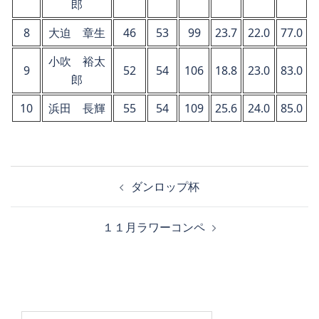
郎
8
大迫 章生
46
53
99
23.7
22.0
77.0
小吹 裕太
9
52
54
106
18.8
23.0
83.0
郎
10
浜田 長輝
55
54
109
25.6
24.0
85.0
投
ダンロップ杯
稿
ナ
１１月ラワーコンペ
ビ
ゲ
ー
シ
ョ