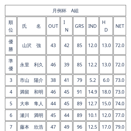
月例杯 A組
順
I
H
氏 名
OUT
GRS
IND
NET
位
N
D
優
山沢 強
43
42
85
12.0
13.0
72.0
勝
準
永里 利久
46
39
85
12.2
13.0
72.0
優
3
市山 陽介
38
41
79
5.2
6.0
73.0
4
満留 和明
46
45
91
14.9
18.0
73.0
5
大串 隼人
44
45
89
12.7
15.0
74.0
6
瀬川 満明
45
44
89
10.1
12.0
77.0
7
藤本 欣浩
47
49
96
12.5
17.0
79.0