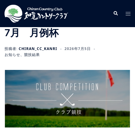
コ
ン
検
ト
索
テ
グ
ン
ル
7月 月例杯
ツ
メ
へ
ニ
投稿者:
CHIRAN_CC_KANRI
2026年7月5日
ス
ュ
お知らせ
、
競技結果
キ
ー
ッ
プ