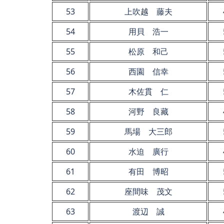
53
上吹越 藤夫
54
用貝 浩一
55
松原 和己
56
西園 信幸
57
木佐貫 仁
58
河野 良藏
59
馬場 大三郎
60
水迫 廣行
61
有田 博昭
62
座間味 茂文
63
渡辺 誠