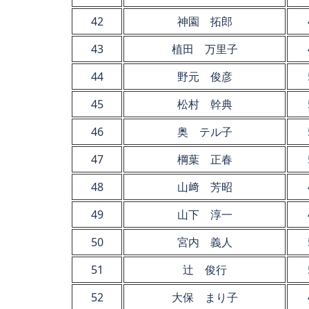
42
神園 拓郎
43
植田 万里子
44
野元 俊彦
45
松村 幹典
46
奥 テル子
47
棡葉 正春
48
山﨑 芳昭
49
山下 淳一
50
宮内 義人
51
辻 俊行
52
大保 まり子