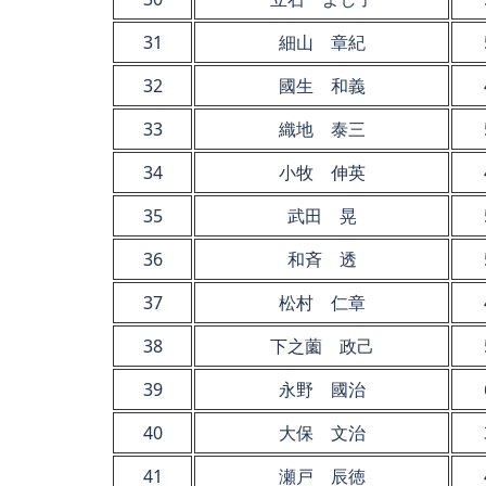
31
細山 章紀
32
國生 和義
33
織地 泰三
34
小牧 伸英
35
武田 晃
36
和斉 透
37
松村 仁章
38
下之薗 政己
39
永野 國治
40
大保 文治
41
瀬戸 辰徳