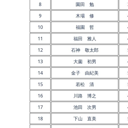
8
園田 勉
9
木場 修
10
福園 哲
11
福田 雅人
12
石神 敬太郎
13
大薗 初男
14
金子 由紀美
15
若松 清
16
川路 博之
17
池田 次男
18
下山 直美