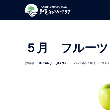
コ
ン
テ
ン
ツ
へ
ス
５月 フルーツ
キ
ッ
プ
投稿者:
CHIRAN_CC_KANRI
2026年5月8日
お知