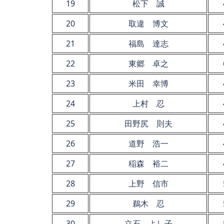
19
松下 誠
20
取違 博文
21
福島 達志
22
東郷 卓之
23
米田 幸博
24
上村 忍
25
田野尻 則夫
26
道野 浩一
27
稲森 裕二
28
上野 信市
29
鵜木 忍
30
立石 よし子