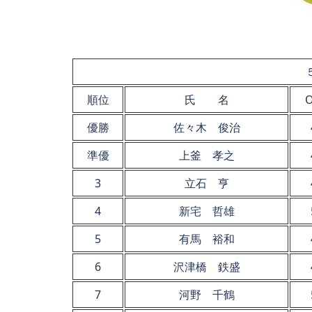
順位
氏 名
優勝
佐々木 俊治
準優
上釜 孝之
3
立石 亨
4
新宅 哲雄
5
有馬 裕和
6
沢津橋 鉄盛
7
河野 千鶴