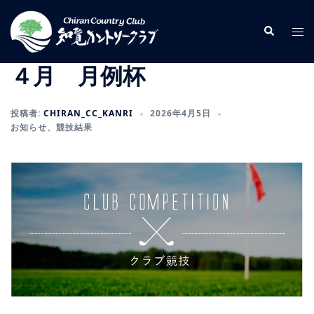
コ
ン
検
ト
索
テ
グ
ン
ル
４月 月例杯
ツ
メ
へ
ニ
投稿者:
CHIRAN_CC_KANRI
2026年4月5日
ス
ュ
お知らせ
、
競技結果
キ
ー
ッ
プ