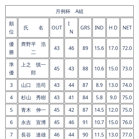
月例杯 A組
順
I
氏 名
OUT
GRS
IND
H D
NET
位
N
優
齊野平 浩
43
46
89
15.6
17.0
72.0
勝
二
準
上之 慎一
45
43
88
10.6
15.0
73.0
優
郎
3
山口 浩司
43
44
87
8.9
13.0
74.0
4
杉山 秀樹
43
41
84
5.8
9.0
75.0
5
青木 伸一
45
42
87
14.5
12.0
75.0
6
永吉 宣博
45
46
91
10.7
15.0
76.0
7
長谷 達雄
46
44
90
11.5
13.0
77.0