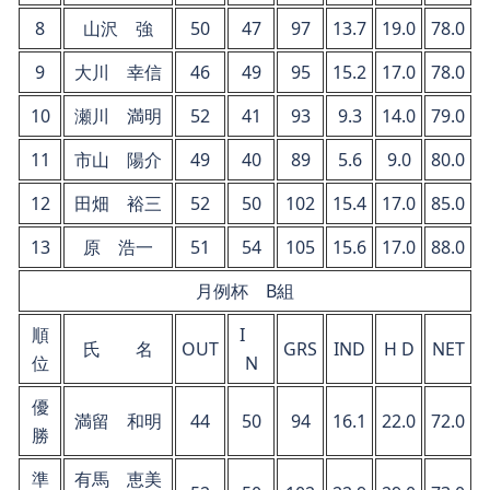
8
山沢 強
50
47
97
13.7
19.0
78.0
9
大川 幸信
46
49
95
15.2
17.0
78.0
10
瀬川 満明
52
41
93
9.3
14.0
79.0
11
市山 陽介
49
40
89
5.6
9.0
80.0
12
田畑 裕三
52
50
102
15.4
17.0
85.0
13
原 浩一
51
54
105
15.6
17.0
88.0
月例杯 B組
順
I
氏 名
OUT
GRS
IND
H D
NET
位
N
優
満留 和明
44
50
94
16.1
22.0
72.0
勝
準
有馬 恵美