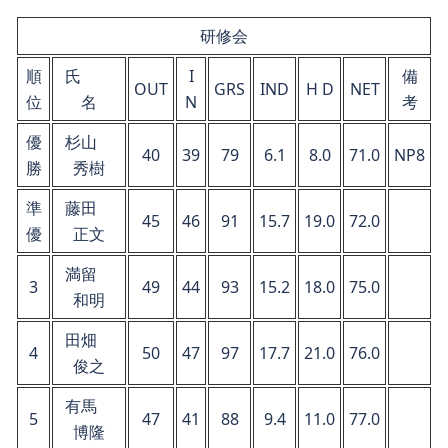
研修会
順
氏
I
備
OUT
GRS
IND
H D
NET
位
名
N
考
優
杉山
40
39
79
6.1
8.0
71.0
NP8
勝
秀樹
準
藤田
45
46
91
15.7
19.0
72.0
優
正文
満留
3
49
44
93
15.2
18.0
75.0
和明
田畑
4
50
47
97
17.7
21.0
76.0
俊之
有馬
5
47
41
88
9.4
11.0
77.0
博隆