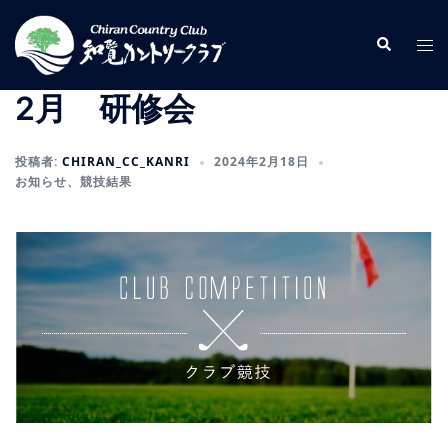
コ
ン
検
ト
索
テ
グ
ン
ル
2月 研修会
ツ
メ
へ
ニ
投稿者:
CHIRAN_CC_KANRI
2024年2月18日
ス
ュ
お知らせ
、
競技結果
キ
ー
ッ
プ