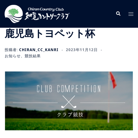
コ
ン
検
ト
索
テ
グ
ン
ル
鹿児島トヨペット杯
ツ
メ
へ
ニ
投稿者:
CHIRAN_CC_KANRI
2023年11月12日
ス
ュ
お知らせ
、
競技結果
キ
ー
ッ
プ