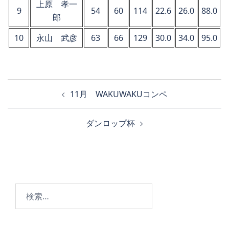
上原 孝一
9
54
60
114
22.6
26.0
88.0
郎
10
永山 武彦
63
66
129
30.0
34.0
95.0
投
11月 WAKUWAKUコンペ
稿
ナ
ダンロップ杯
ビ
ゲ
ー
シ
ョ
検
ン
索: