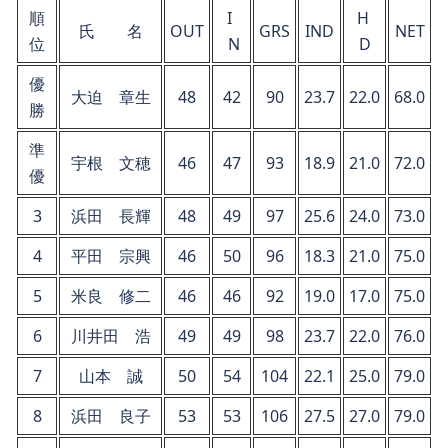
順
I
H
氏 名
OUT
GRS
IND
NET
位
N
D
優
大迫 章生
48
42
90
23.7
22.0
68.0
勝
準
宇根 文穂
46
47
93
18.9
21.0
72.0
優
3
浜田 長輝
48
49
97
25.6
24.0
73.0
4
平田 宗興
46
50
96
18.3
21.0
75.0
5
米良 修二
46
46
92
19.0
17.0
75.0
6
川井田 浩
49
49
98
23.7
22.0
76.0
7
山本 誠
50
54
104
22.1
25.0
79.0
8
浜田 良子
53
53
106
27.5
27.0
79.0