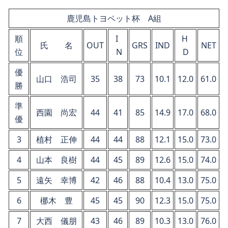
鹿児島トヨペット杯 A組
順
I
H
氏 名
OUT
GRS
IND
NET
位
N
D
優
山口 浩司
35
38
73
10.1
12.0
61.0
勝
準
西園 尚宏
44
41
85
14.9
17.0
68.0
優
3
植村 正伸
44
44
88
12.1
15.0
73.0
4
山本 良樹
44
45
89
12.6
15.0
74.0
5
遠矢 幸博
42
46
88
10.4
13.0
75.0
6
梛木 豊
45
45
90
12.3
15.0
75.0
7
大西 儀朋
43
46
89
10.3
13.0
76.0