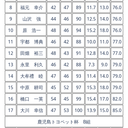
8
福元 幸介
42
47
89
11.7
13.0
76.0
9
山沢 強
44
46
90
12.5
14.0
76.0
10
原 浩一
48
46
94
15.2
18.0
76.0
11
宇都 博典
46
42
88
10.0
11.0
77.0
12
田畑 裕三
48
43
91
12.8
14.0
77.0
13
永里 利久
46
42
88
7.3
9.0
79.0
14
大牟禮 睦
47
46
93
11.4
14.0
79.0
15
中原 耕司
45
52
97
15.3
18.0
79.0
16
橋口 一英
54
45
99
15.4
17.0
82.0
17
大川 幸信
47
53
100
13.9
15.0
85.0
鹿児島トヨペット杯 B組