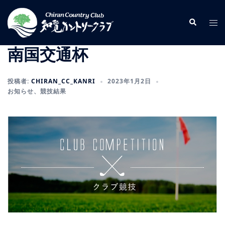
コ
ン
検
ト
索
テ
グ
ン
ル
南国交通杯
ツ
メ
へ
ニ
投稿者:
CHIRAN_CC_KANRI
2023年1月2日
ス
ュ
お知らせ
、
競技結果
キ
ー
ッ
プ