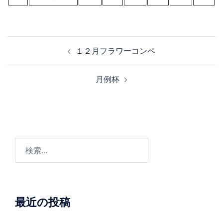
投
１２月フラワーコンペ
稿
ナ
月例杯
ビ
ゲ
ー
シ
ョ
検
ン
索:
最近の投稿