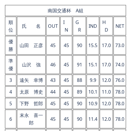
南国交通杯 A組
順
I
G
H
氏 名
OUT
IND
NET
位
N
R
D
優
山田 正彦
45
45
90
15.5
17.0
73.0
勝
準
山沢 強
46
45
91
15.1
17.0
74.0
優
3
遠矢 幸博
43
45
88
9.9
12.0
76.0
4
太原 博史
44
45
89
10.1
11.0
78.0
5
下野 哲郎
45
45
90
10.9
12.0
78.0
末永 喜一
6
45
45
90
11.4
12.0
78.0
郎