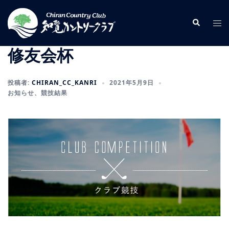
コ
ン
検
ト
索
テ
グ
ン
ル
修友会杯
ツ
メ
へ
ニ
投稿者:
CHIRAN_CC_KANRI
2021年5月9日
ス
ュ
お知らせ
、
競技結果
キ
ー
ッ
プ