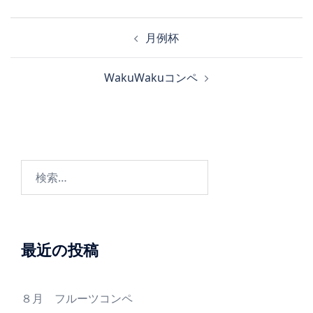
投
月例杯
稿
ナ
WakuWakuコンペ
ビ
ゲ
ー
シ
ョ
検
ン
索:
最近の投稿
８月 フルーツコンペ