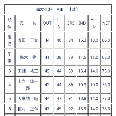
修友会杯 A組 【晴】
順
I
H
氏 名
OUT
GRS
IND
NET
位
N
D
優
藤田 正文
44
40
84
15.3
18.0
66.0
勝
準
梛木 豊
41
38
79
11.5
11.0
68.0
優
3
田畑 裕三
45
44
89
13.4
14.0
75.0
上之 慎一
4
42
44
86
10.3
10.0
76.0
郎
5
大牟禮 睦
44
47
91
13.8
14.0
77.0
6
植村 正伸
47
45
92
13.9
14.0
78.0