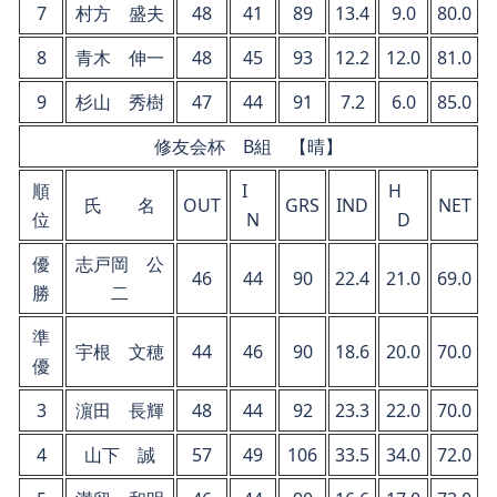
7
村方 盛夫
48
41
89
13.4
9.0
80.0
8
青木 伸一
48
45
93
12.2
12.0
81.0
9
杉山 秀樹
47
44
91
7.2
6.0
85.0
修友会杯 B組 【晴】
順
I
H
氏 名
OUT
GRS
IND
NET
位
N
D
優
志戸岡 公
46
44
90
22.4
21.0
69.0
勝
二
準
宇根 文穂
44
46
90
18.6
20.0
70.0
優
3
濵田 長輝
48
44
92
23.3
22.0
70.0
4
山下 誠
57
49
106
33.5
34.0
72.0