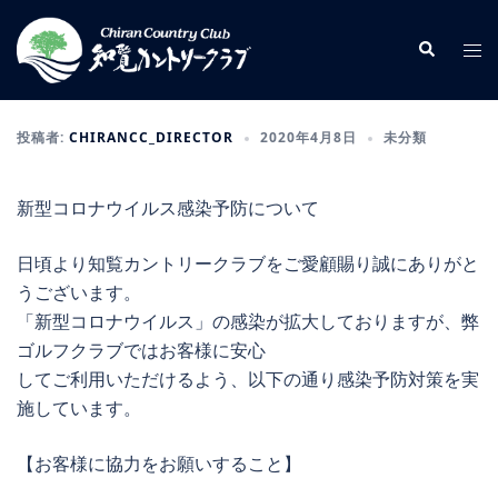
コ
ン
検
ト
索
テ
グ
ン
ル
ツ
メ
投稿者:
CHIRANCC_DIRECTOR
2020年4月8日
未分類
へ
ニ
ス
ュ
新型コロナウイルス感染予防について
キ
ー
ッ
日頃より知覧カントリークラブをご愛顧賜り誠にありがと
プ
うございます。
「新型コロナウイルス」の感染が拡大しておりますが、弊
ゴルフクラブではお客様に安心
してご利用いただけるよう、以下の通り感染予防対策を実
施しています。
【お客様に協力をお願いすること】