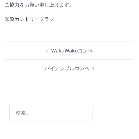
ご協力をお願い申し上げます。
知覧カントリークラブ
投
WakuWakuコンペ
稿
ナ
パイナップルコンペ
ビ
ゲ
ー
シ
ョ
検
ン
索: