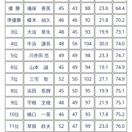
優 勝
儀保 善英
45
43
88
23.6
64.4
準優勝
榎木 禎久
46
46
92
21.8
70.2
3位
大迫 章生
48
45
93
19.9
73.1
4位
牛浜 謙吾
48
56
104
30.0
74.0
5位
川井田 浩
49
49
98
23.3
74.7
6位
山本 誠
45
49
94
19.1
74.9
7位
三宅 智
52
50
102
27.1
74.9
8位
浜田 長輝
45
50
95
19.9
75.1
9位
宇根 文穂
48
49
97
21.9
75.1
10位
橋口 一英
46
47
93
17.8
75.2
11位
草留 鉄夫
52
47
99
23.0
76.0