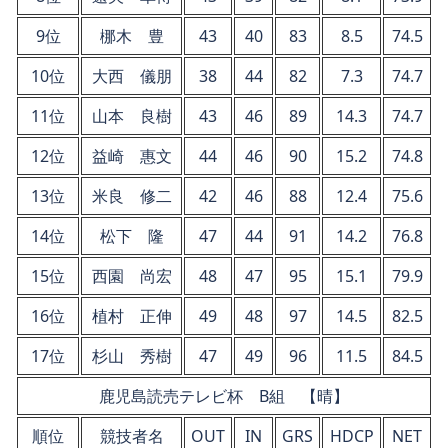
9位
梛木 豊
43
40
83
8.5
74.5
10位
大西 儀朋
38
44
82
7.3
74.7
11位
山本 良樹
43
46
89
14.3
74.7
12位
益崎 惠文
44
46
90
15.2
74.8
13位
米良 修二
42
46
88
12.4
75.6
14位
松下 隆
47
44
91
14.2
76.8
15位
西園 尚宏
48
47
95
15.1
79.9
16位
植村 正伸
49
48
97
14.5
82.5
17位
杉山 秀樹
47
49
96
11.5
84.5
鹿児島読売テレビ杯 B組 【晴】
順位
競技者名
OUT
IN
GRS
HDCP
NET