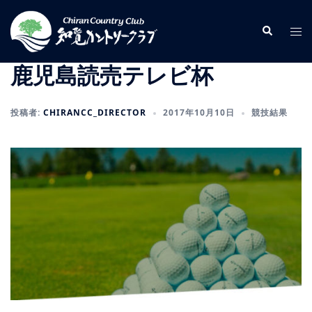
コ
ン
検
ト
索
テ
グ
ン
ル
鹿児島読売テレビ杯
ツ
メ
へ
ニ
投稿者:
CHIRANCC_DIRECTOR
2017年10月10日
競技結果
ス
ュ
キ
ー
ッ
プ