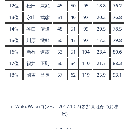
12位
松田 兼武
45
50
95
18.8
76.2
13位
永山 武彦
51
46
97
20.2
76.8
14位
谷口 清隆
48
51
99
20.5
78.5
15位
川原 徹郎
50
47
97
17.2
79.8
16位
新福 道憲
53
51
104
23.4
80.6
17位
福井 正則
56
54
110
21.7
88.3
18位
國吉 昌長
57
62
119
25.9
93.1
投
WakuWakuコンペ 2017.10.2.(参加賞はかつお味
稿
噌)
ナ
ビ