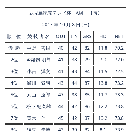
鹿児島読売テレビ杯 A組 【晴】
2017 年 10 月 8 日 (日)
順 位
競 技 者 名
OUT
I N
GRS
HD
NET
優 勝
中野 善銀
40
42
82
11.8
70.2
2位
今給黎 明尊
41
38
79
7.0
72.0
3位
小吉 洋文
41
43
84
11.5
72.5
4位
瀬川 満明
43
44
87
13.8
73.2
5位
元山 逸郎
47
38
85
11.7
73.3
6位
松下 紀久雄
44
42
86
12.2
73.8
7位
青木 伸一
45
42
87
13.2
73.8
8位
遠矢 幸博
43
39
82
8.1
73.9