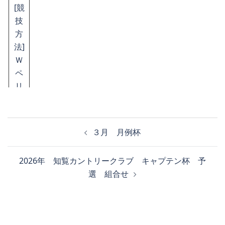
[競
技
方
法]
Ｗ
ペ
リ
ア
投
[優
３月 月例杯
先
稿
順
ナ
2026年 知覧カントリークラブ キャプテン杯 予
位]
ビ
選 組合せ
Ｈ
ゲ
Ｄ
ー
Ｃ
シ
Ｐ
ョ