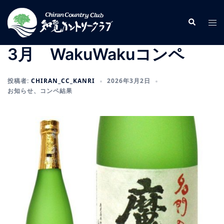
コ
ン
検
ト
索
テ
グ
ン
ル
3月 WakuWakuコンペ
ツ
メ
へ
ニ
投稿者:
CHIRAN_CC_KANRI
2026年3月2日
ス
ュ
お知らせ
、
コンペ結果
キ
ー
ッ
プ