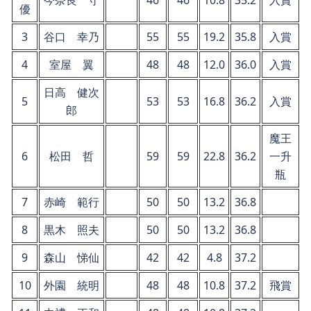
今奈良 守
46
46
10.8
35.2
入賞
優
3
谷口 幸乃
55
55
19.2
35.8
入賞
4
室屋 翼
48
48
12.0
36.0
入賞
日高 健次
5
53
53
16.8
36.2
入賞
郎
魔王
6
松田 哲
59
59
22.8
36.2
一升
瓶
7
赤崎 範行
50
50
13.2
36.8
8
黒木 照夫
50
50
13.2
36.8
9
森山 悌仙
42
42
4.8
37.2
10
外園 統明
48
48
10.8
37.2
飛賞