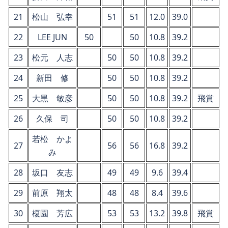
21
松山 弘幸
51
51
12.0
39.0
22
LEE JUN
50
50
10.8
39.2
23
松元 人志
50
50
10.8
39.2
24
新田 修
50
50
10.8
39.2
25
大黒 敏彦
50
50
10.8
39.2
飛賞
26
久保 司
50
50
10.8
39.2
若松 かよ
27
56
56
16.8
39.2
み
28
坂口 友志
49
49
9.6
39.4
29
前原 翔太
48
48
8.4
39.6
30
榎園 芳広
53
53
13.2
39.8
飛賞