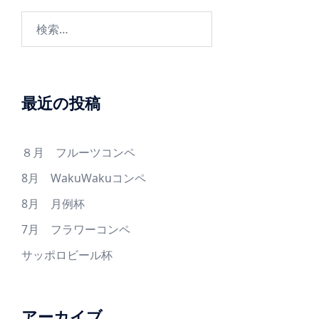
優
ン
検
先･
索:
カ
ウ
ン
ト
最近の投稿
バ
ッ
ク
８月 フルーツコンペ
(Ｏ
8月 WakuWakuコンペ
Ｕ
8月 月例杯
Ｔ)･
カ
7月 フラワーコンペ
ウ
サッポロビール杯
ン
ト
バ
アーカイブ
ッ