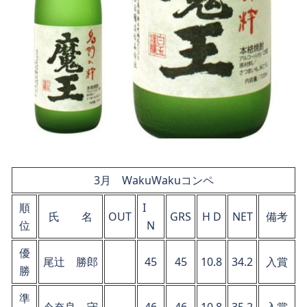
3月 WakuWakuコンペ
順
I
氏 名
OUT
GRS
H D
NET
備考
位
N
優
尾辻 勝郎
45
45
10.8
34.2
入賞
勝
準