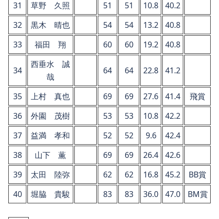
31
草野 久照
51
51
10.8
40.2
32
黒木 晴也
54
54
13.2
40.8
33
福田 翔
60
60
19.2
40.8
西垂水 誠
34
64
64
22.8
41.2
哉
35
上村 真也
69
69
27.6
41.4
飛賞
36
外園 茂樹
53
53
10.8
42.2
37
益満 孝和
52
52
9.6
42.4
38
山下 薫
69
69
26.4
42.6
39
太田 陸弥
62
62
16.8
45.2
BB賞
40
堀脇 貴駿
83
83
36.0
47.0
BM賞