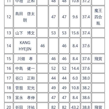
11
中禮 正和
48
48
10.8
37.2
魔王
島田 啓太
12
47
47
9.6
37.4
四合
朗
瓶
13
山下 博文
53
53
15.6
37.4
KANG
14
46
46
8.4
37.6
HYEJIN
15
川畑 孝
46
46
8.4
37.6
飛賞
16
中島 健一
52
52
14.4
37.6
17
谷口 正和
44
44
6.0
38.0
18
菅股 宏光
49
49
10.8
38.2
19
富永 孝伸
47
47
8.4
38.6
20
折田 洋祐
82
82
43.2
38.8
飛賞