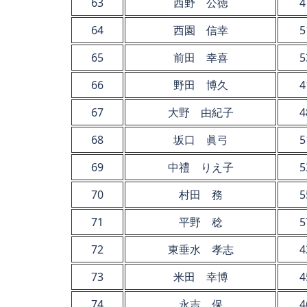
63
西野 公徳
4
64
西園 信幸
5
65
前田 幸喜
5
66
野田 博久
4
67
大野 由紀子
4
68
坂口 眞弓
5
69
中禮 りえ子
5
70
村田 務
5
71
平野 稔
5
72
東垂水 孝志
4
73
米田 幸博
4
74
永吉 保
4