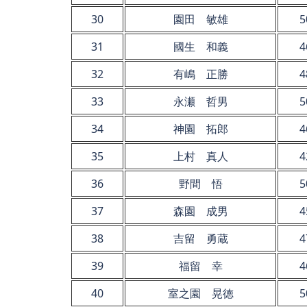
30
園田 敏雄
5
31
國生 和義
4
32
有嶋 正勝
4
33
永瀬 哲男
5
34
神園 拓郎
4
35
上村 真人
4
36
野間 悟
5
37
森園 成男
4
38
吉留 勇蔵
4
39
福留 幸
4
40
室之園 晃徳
5