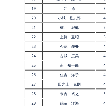
19
沖 勇
5
20
小城 登志郎
4
21
楠元 紀郎
5
22
上舞 重昭
5
23
今徳 鉄夫
4
24
古城 広美
4
25
南 裕一郎
4
26
住吉 洋子
4
27
田之上 克則
4
28
末吉 裕之
5
29
鶴留 洋海
4