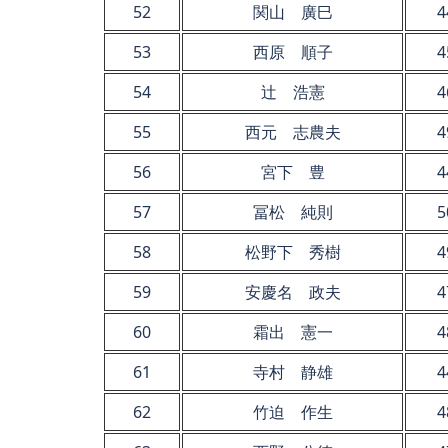
52
関山 廣巳
4
53
西原 順子
4
54
辻 浩憲
4
55
西元 志農夫
4
56
宮下 豊
4
57
冨松 純則
5
58
松野下 秀樹
4
59
安慶名 政夫
4
60
霜出 憲一
4
61
寺村 静雄
4
62
竹迫 作生
4