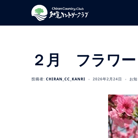
コ
ン
テ
ン
ツ
へ
ス
２月 フラワー
キ
ッ
プ
投稿者:
CHIRAN_CC_KANRI
2026年2月24日
お知