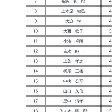
7
布袋 眞一郎
4
8
上木原 敏己
4
9
大迫 学
4
10
大西 稔子
5
11
小湊 卓朗
4
12
吉永 純一
4
13
上釜 孝之
4
14
折尾 三雄
4
15
中拂 公平
4
16
山口 久信
4
17
里中 清孝
4
18
佐々木 隆一郎
5