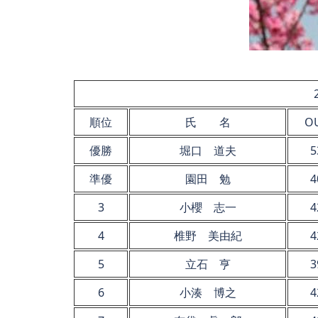
順位
氏 名
O
優勝
堀口 道夫
5
準優
園田 勉
4
3
小櫻 志一
4
4
椎野 美由紀
4
5
立石 亨
3
6
小湊 博之
4