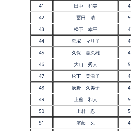
41
田中 和美
4
42
冨田 清
5
43
松下 幸平
4
44
鬼塚 マリ子
4
45
久保 喜久雄
4
46
大山 秀人
5
47
松下 美津子
4
48
辰野 久美子
4
49
上釜 和人
5
50
上村 忍
5
51
濱薗 久
4