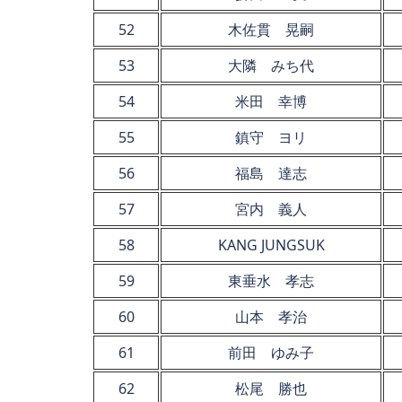
52
木佐貫 晃嗣
53
大隣 みち代
54
米田 幸博
55
鎮守 ヨリ
56
福島 達志
57
宮内 義人
58
KANG JUNGSUK
59
東垂水 孝志
60
山本 孝治
61
前田 ゆみ子
62
松尾 勝也