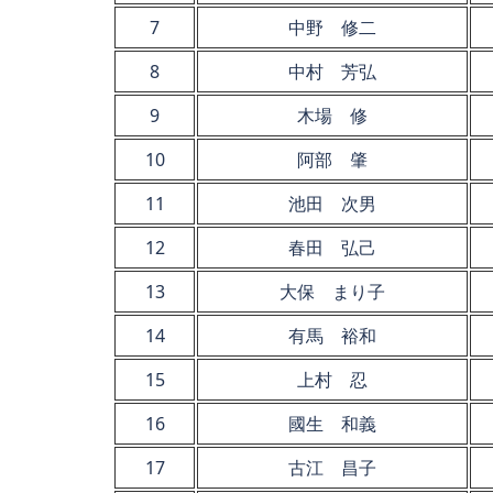
7
中野 修二
8
中村 芳弘
9
木場 修
10
阿部 肇
11
池田 次男
12
春田 弘己
13
大保 まり子
14
有馬 裕和
15
上村 忍
16
國生 和義
17
古江 昌子