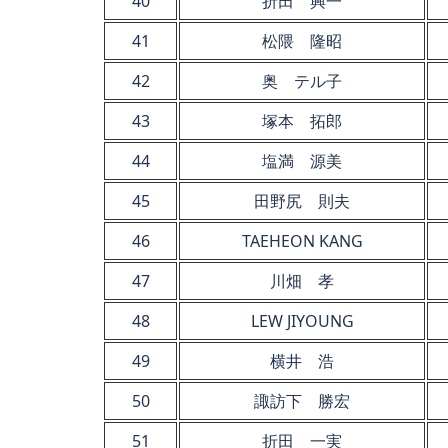
40
折田 興一
41
松隈 隆昭
42
奥 テル子
43
塚本 拓郎
44
塩満 源美
45
田野尻 則夫
46
TAEHEON KANG
47
川畑 孝
48
LEW JIYOUNG
49
横井 浩
50
諏訪下 勝宏
51
折田 一実