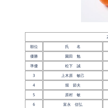
順位
氏 名
優勝
園田 勉
準優
松下 誠
3
上木原 敏己
4
堀 節夫
5
原村 敏
6
富永 信弘