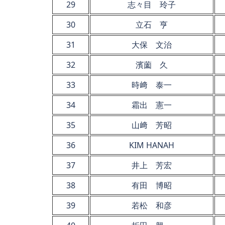
29
志々目 玲子
30
立石 亨
31
大保 文治
32
濱薗 久
33
時﨑 泰一
34
霜出 憲一
35
山﨑 芳昭
36
KIM HANAH
37
井上 芳宏
38
有田 博昭
39
若松 和彦