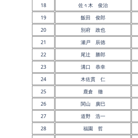
18
佐々木 俊治
19
飯田 俊郎
20
別府 政也
21
瀬戸 辰徳
22
尾辻 勝郎
23
溝口 恭幸
24
木佐貫 仁
25
鹿倉 徹
26
関山 廣巳
27
道野 浩一
28
福園 哲