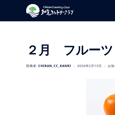
コ
ン
テ
ン
ツ
へ
ス
２月 フルーツ
キ
ッ
プ
投稿者:
CHIRAN_CC_KANRI
2026年2月13日
お知