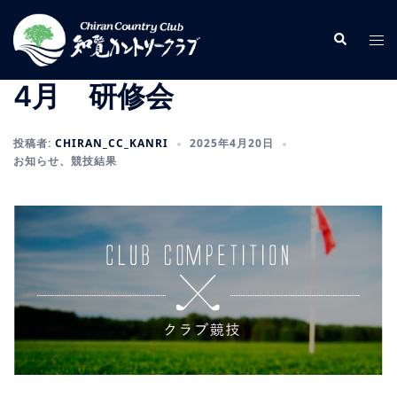
コ
ン
検
ト
索
テ
グ
ン
ル
4月 研修会
ツ
メ
へ
ニ
投稿者:
CHIRAN_CC_KANRI
2025年4月20日
ス
ュ
お知らせ
、
競技結果
キ
ー
ッ
プ