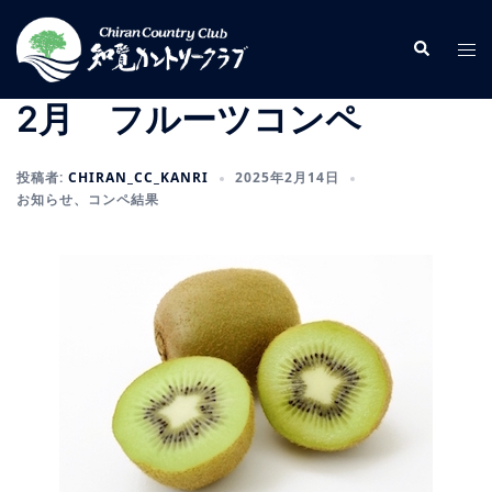
コ
ン
検
ト
索
テ
グ
ン
ル
2月 フルーツコンペ
ツ
メ
へ
ニ
投稿者:
CHIRAN_CC_KANRI
2025年2月14日
ス
ュ
お知らせ
、
コンペ結果
キ
ー
ッ
プ