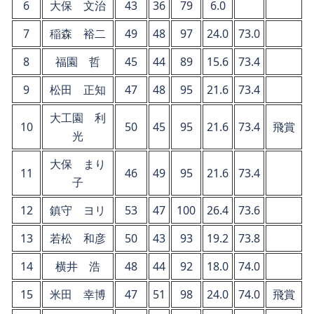
6
大保 文治
43
36
79
6.0
7
稲森 裕二
49
48
97
24.0
73.0
8
福園 哲
45
44
89
15.6
73.4
9
松田 正知
47
48
95
21.6
73.4
大工園 利
10
50
45
95
21.6
73.4
飛賞
光
大保 まり
11
46
49
95
21.6
73.4
子
12
鎮守 ヨリ
53
47
100
26.4
73.6
13
若松 和彦
50
43
93
19.2
73.8
14
横井 浩
48
44
92
18.0
74.0
15
米田 幸博
47
51
98
24.0
74.0
飛賞