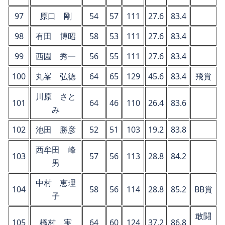
97
原口 剛
54
57
111
27.6
83.4
98
有田 博昭
58
53
111
27.6
83.4
99
西園 秀一
56
55
111
27.6
83.4
100
丸峯 弘徳
64
65
129
45.6
83.4
飛賞
川原 さと
101
64
46
110
26.4
83.6
み
102
池田 勝彦
52
51
103
19.2
83.8
西牟田 峰
103
57
56
113
28.8
84.2
男
中村 恵理
104
58
56
114
28.8
85.2
BB賞
子
敢闘
105
橋村 実
64
60
124
37.2
86.8