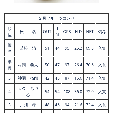
２月フルーツコンペ
順
I
氏 名
OUT
GRS
H D
NET
備考
位
N
優
若松 清
51
44
95
25.2
69.8
入賞
勝
準
村岡 義人
50
47
97
26.4
70.6
入賞
優
3
神園 拓郎
42
45
87
15.6
71.4
入賞
大久 ちづ
4
54
54
108
36.0
72.0
入賞
る
5
川畑 孝
48
46
94
21.6
72.4
入賞