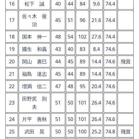
16
松下 誠
40
44
84
9.6
74.4
佐々木 俊
17
45
51
96
21.6
74.4
治
18
国本 伸一
48
54
102
27.6
74.4
19
國生 和義
43
40
83
8.4
74.6
20
関山 廣巳
44
45
89
14.4
74.6
飛賞
21
福島 達志
45
44
89
14.4
74.6
22
増満 信二
47
48
95
20.4
74.6
田野尻 則
23
51
50
101
26.4
74.6
夫
24
片平 善秋
51
50
101
26.4
74.6
25
武田 晃
50
50
100
25.2
74.8
飛賞