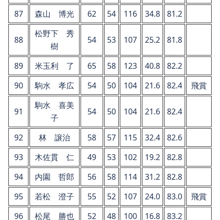
87
森山 博光
62
54
116
34.8
81.2
松野下 秀
88
54
53
107
25.2
81.8
樹
89
米玉利 了
65
58
123
40.8
82.2
90
駒水 孝広
54
50
104
21.6
82.4
飛賞
駒水 喜美
91
54
50
104
21.6
82.4
子
92
林 譲治
58
57
115
32.4
82.6
93
木佐貫 仁
49
53
102
19.2
82.8
94
内園 哲郎
56
58
114
31.2
82.8
95
若松 澄子
55
52
107
24.0
83.0
飛賞
96
松尾 勝也
52
48
100
16.8
83.2