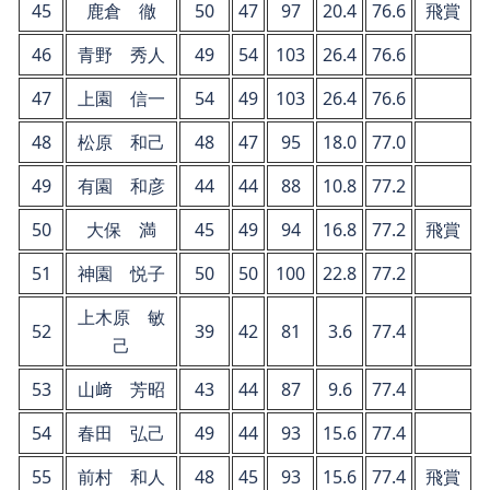
45
鹿倉 徹
50
47
97
20.4
76.6
飛賞
46
青野 秀人
49
54
103
26.4
76.6
47
上園 信一
54
49
103
26.4
76.6
48
松原 和己
48
47
95
18.0
77.0
49
有園 和彦
44
44
88
10.8
77.2
50
大保 満
45
49
94
16.8
77.2
飛賞
51
神園 悦子
50
50
100
22.8
77.2
上木原 敏
52
39
42
81
3.6
77.4
己
53
山﨑 芳昭
43
44
87
9.6
77.4
54
春田 弘己
49
44
93
15.6
77.4
55
前村 和人
48
45
93
15.6
77.4
飛賞