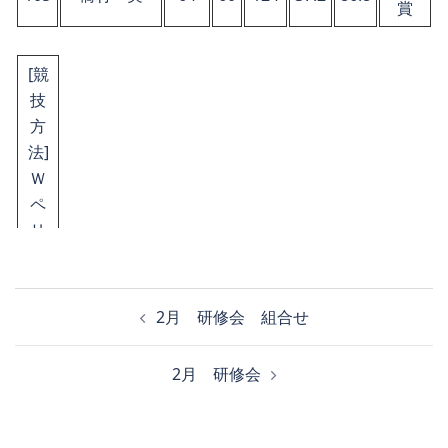
賞
[競
技
方
法]
Ｗ
ペ
リ
ア
投
[優
2月 研修会 組合せ
稿
先
ナ
順
2月 研修会
位]
ビ
Ｈ
ゲ
Ｄ
ー