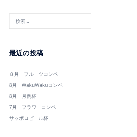
Ｃ
シ
Ｐ
ョ
検
優
ン
索:
先･
カ
ウ
ン
最近の投稿
ト
バ
８月 フルーツコンペ
ッ
ク
8月 WakuWakuコンペ
(Ｉ
8月 月例杯
Ｎ)
7月 フラワーコンペ
[隠
サッポロビール杯
しﾎ
ｰ
ﾙ]1･