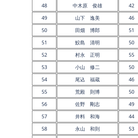
48
中木原 俊雄
42
49
山下 逸美
46
50
田畑 博郎
51
51
鮫島 清明
50
52
村永 正明
55
53
小山 修二
50
54
尾込 福蔵
46
55
荒殿 則博
50
56
佐野 剛志
49
57
井料 和海
44
58
永山 和則
53