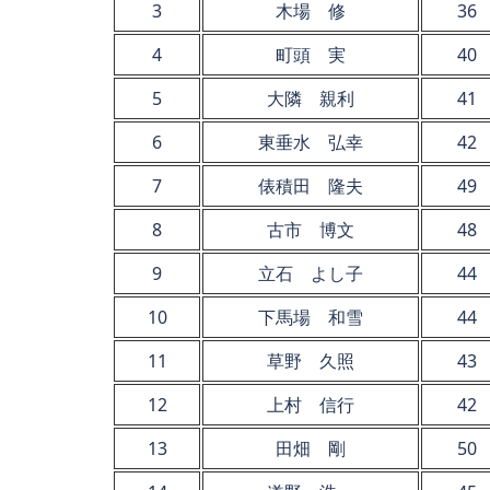
3
木場 修
36
4
町頭 実
40
5
大隣 親利
41
6
東垂水 弘幸
42
7
俵積田 隆夫
49
8
古市 博文
48
9
立石 よし子
44
10
下馬場 和雪
44
11
草野 久照
43
12
上村 信行
42
13
田畑 剛
50