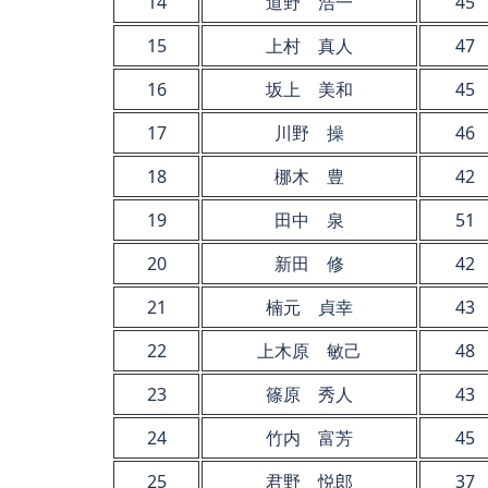
14
道野 浩一
45
15
上村 真人
47
16
坂上 美和
45
17
川野 操
46
18
梛木 豊
42
19
田中 泉
51
20
新田 修
42
21
楠元 貞幸
43
22
上木原 敏己
48
23
篠原 秀人
43
24
竹内 富芳
45
25
君野 悦郎
37