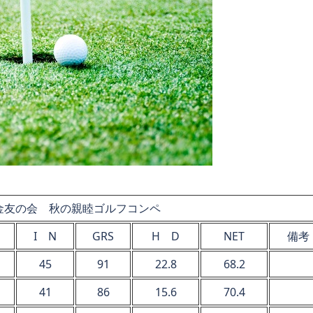
年金友の会 秋の親睦ゴルフコンペ
I N
GRS
H D
NET
備考
45
91
22.8
68.2
41
86
15.6
70.4