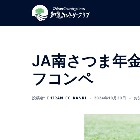
コ
ン
テ
ン
ツ
へ
ス
JA南さつま年
キ
ッ
フコンペ
プ
投稿者:
CHIRAN_CC_KANRI
2024年10月29日
お