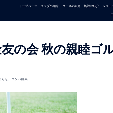
トップページ
クラブの紹介
コースの紹介
施設の紹介
レスト
金友の会 秋の親睦ゴ
知らせ
、
コンペ結果