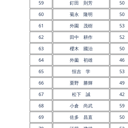
59
釘田 則芳
50
60
菊永 隆明
50
61
外園 茂樹
53
62
田中 耕作
52
63
櫻木 國治
50
64
外薗 初雄
46
65
恒吉 学
53
66
栗野 勝輝
49
67
松下 誠
42
68
小倉 尚武
59
69
佐多 昌直
50