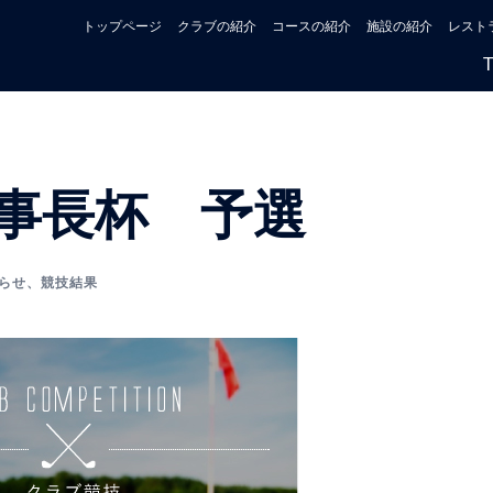
トップページ
クラブの紹介
コースの紹介
施設の紹介
レスト
事長杯 予選
らせ
、
競技結果