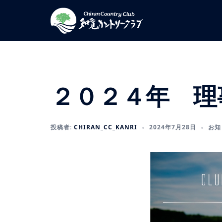
コ
ン
テ
ン
ツ
へ
ス
２０２４年 理
キ
ッ
プ
投稿者:
CHIRAN_CC_KANRI
2024年7月28日
お知