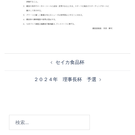
投
セイカ食品杯
稿
ナ
２０２４年 理事長杯 予選
ビ
ゲ
ー
シ
ョ
検
ン
索: