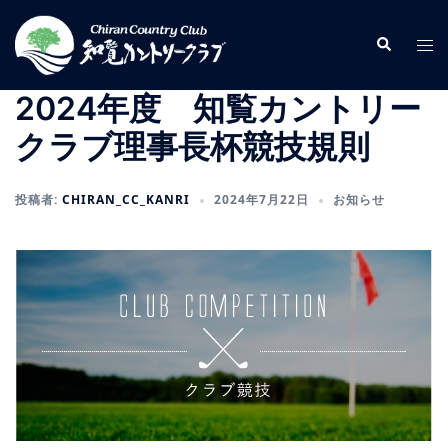
コ
ン
検
ト
索
テ
グ
ン
ル
2024年度 知覧カントリー
ツ
メ
クラブ理事長杯競技規則
へ
ニ
ス
ュ
キ
ー
投稿者:
CHIRAN_CC_KANRI
2024年7月22日
お知らせ
ッ
プ