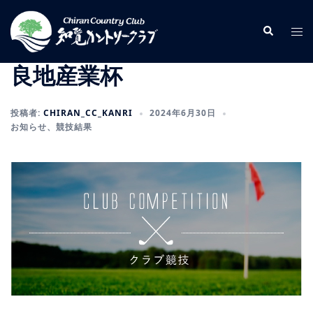
コ
ン
検
ト
索
テ
グ
ン
ル
良地産業杯
ツ
メ
へ
ニ
投稿者:
CHIRAN_CC_KANRI
2024年6月30日
ス
ュ
お知らせ
、
競技結果
キ
ー
ッ
プ