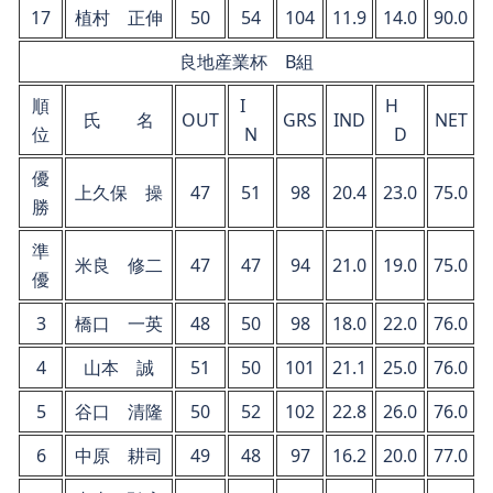
17
植村 正伸
50
54
104
11.9
14.0
90.0
良地産業杯 B組
順
I
H
氏 名
OUT
GRS
IND
NET
位
N
D
優
上久保 操
47
51
98
20.4
23.0
75.0
勝
準
米良 修二
47
47
94
21.0
19.0
75.0
優
3
橋口 一英
48
50
98
18.0
22.0
76.0
4
山本 誠
51
50
101
21.1
25.0
76.0
5
谷口 清隆
50
52
102
22.8
26.0
76.0
6
中原 耕司
49
48
97
16.2
20.0
77.0