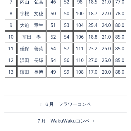
7
内山 弘高
46
52
98
18.5
21.0
77.0
8
宇根 文穂
50
50
100
18.7
22.0
78.0
9
大迫 章生
51
53
104
25.4
24.0
80.0
10
前田 學
52
54
106
18.8
21.0
85.0
11
儀保 善英
54
57
111
23.2
26.0
85.0
12
浜田 長輝
54
56
110
27.0
25.0
85.0
13
濵田 長博
49
59
108
17.0
20.0
88.0
投
６月 フラワーコンペ
稿
ナ
７月 WakuWakuコンペ
ビ