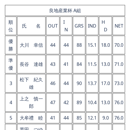
良地産業杯 A組
順
I
H
氏 名
OUT
GRS
IND
NET
位
N
D
優
大川 幸信
44
44
88
15.1
18.0
70.0
勝
準
長谷 達雄
43
41
84
11.5
13.0
71.0
優
松下 紀久
3
46
44
90
13.7
17.0
73.0
雄
上之 慎一
4
47
42
89
10.4
13.0
76.0
郎
5
大牟禮 睦
41
44
85
12.1
9.0
76.0
荒田 つゆ