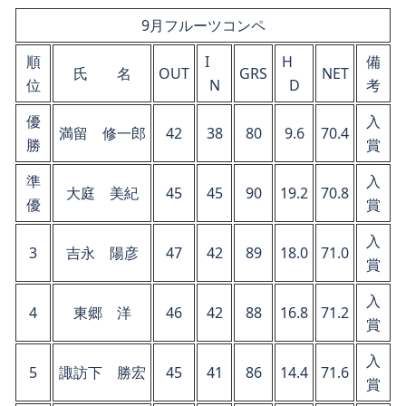
9月フルーツコンペ
順
I
H
備
氏 名
OUT
GRS
NET
位
N
D
考
優
入
満留 修一郎
42
38
80
9.6
70.4
勝
賞
準
入
大庭 美紀
45
45
90
19.2
70.8
優
賞
入
3
吉永 陽彦
47
42
89
18.0
71.0
賞
入
4
東郷 洋
46
42
88
16.8
71.2
賞
入
5
諏訪下 勝宏
45
41
86
14.4
71.6
賞