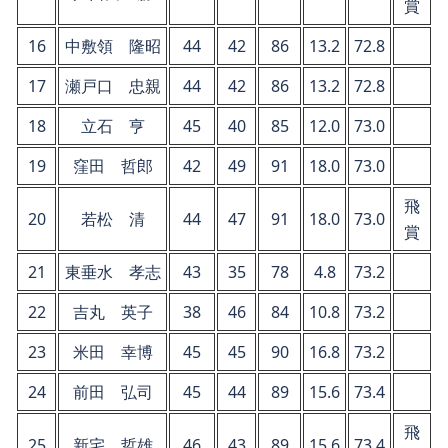
賞
16
中敷領 隆昭
44
42
86
13.2
72.8
17
瀬戸口 忠親
44
42
86
13.2
72.8
18
立石 亨
45
40
85
12.0
73.0
19
窪田 哲郎
42
49
91
18.0
73.0
飛
20
若松 清
44
47
91
18.0
73.0
賞
21
東垂水 孝志
43
35
78
4.8
73.2
22
吉丸 英子
38
46
84
10.8
73.2
23
米田 幸博
45
45
90
16.8
73.2
24
前田 弘司
45
44
89
15.6
73.4
飛
25
新宅 哲雄
46
43
89
15.6
73.4