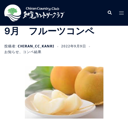
コ
ン
検
ト
索
テ
グ
ン
ル
9月 フルーツコンペ
ツ
メ
へ
ニ
投稿者:
CHIRAN_CC_KANRI
2022年9月9日
ス
ュ
お知らせ
、
コンペ結果
キ
ー
ッ
プ