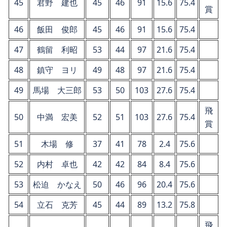
45
君野 建也
45
46
91
15.6
75.4
賞
46
飯田 俊郎
45
46
91
15.6
75.4
47
鶴留 利昭
53
44
97
21.6
75.4
48
鎮守 ヨリ
49
48
97
21.6
75.4
49
馬場 大三郎
53
50
103
27.6
75.4
飛
50
中満 宏美
52
51
103
27.6
75.4
賞
51
木場 修
37
41
78
2.4
75.6
52
内村 卓也
42
42
84
8.4
75.6
53
松迫 かなえ
50
46
96
20.4
75.6
54
立石 克芳
45
44
89
13.2
75.8
飛