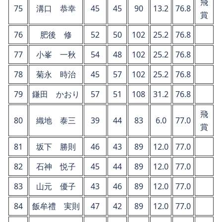
飛
75
溝口 恭幸
45
45
90
13.2
76.8
賞
76
肥後 修
52
50
102
25.2
76.8
77
小峯 一秋
54
48
102
25.2
76.8
78
菊永 時治
45
57
102
25.2
76.8
79
鎌田 かおり
57
51
108
31.2
76.8
飛
80
織地 泰三
39
44
83
6.0
77.0
賞
81
坂下 勝則
46
43
89
12.0
77.0
82
石神 悦子
45
44
89
12.0
77.0
83
山元 優子
43
46
89
12.0
77.0
84
飯牟禮 実則
47
42
89
12.0
77.0