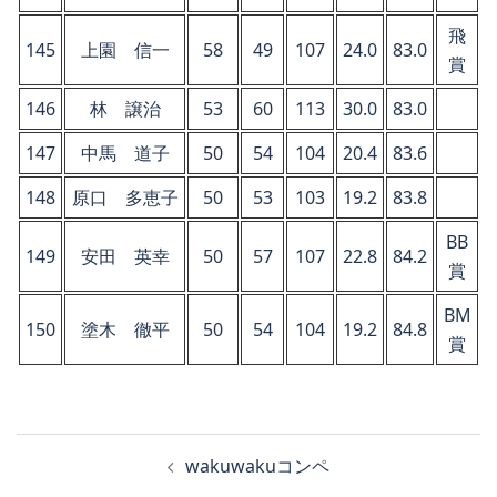
飛
145
上園 信一
58
49
107
24.0
83.0
賞
146
林 譲治
53
60
113
30.0
83.0
147
中馬 道子
50
54
104
20.4
83.6
148
原口 多恵子
50
53
103
19.2
83.8
BB
149
安田 英幸
50
57
107
22.8
84.2
賞
BM
150
塗木 徹平
50
54
104
19.2
84.8
賞
投
wakuwakuコンペ
稿