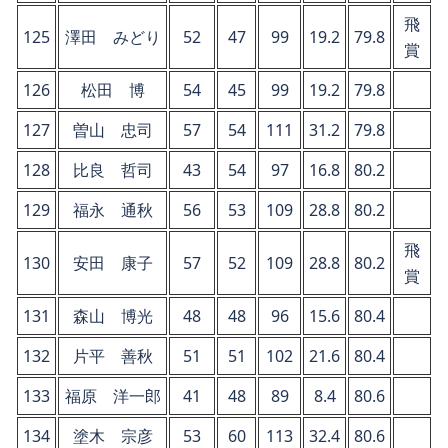
飛
125
澤田 みどり
52
47
99
19.2
79.8
賞
126
松田 博
54
45
99
19.2
79.8
127
曽山 忠司
57
54
111
31.2
79.8
128
比良 哲司
43
54
97
16.8
80.2
129
福永 通秋
56
53
109
28.8
80.2
飛
130
安田 康子
57
52
109
28.8
80.2
賞
131
森山 博光
48
48
96
15.6
80.4
132
片平 善秋
51
51
102
21.6
80.4
133
福原 洋一郎
41
48
89
8.4
80.6
134
塗木 宗彦
53
60
113
32.4
80.6