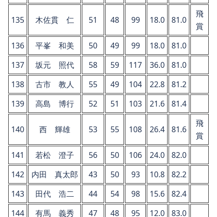
飛
135
木佐貫 仁
51
48
99
18.0
81.0
賞
136
平峯 和美
50
49
99
18.0
81.0
137
坂元 照代
58
59
117
36.0
81.0
138
古市 教人
55
49
104
22.8
81.2
139
高島 博行
52
51
103
21.6
81.4
飛
140
西 輝雄
53
55
108
26.4
81.6
賞
141
若松 澄子
56
50
106
24.0
82.0
142
内田 真太郎
43
50
93
10.8
82.2
143
田代 浩二
44
54
98
15.6
82.4
144
有馬 義秀
47
48
95
12.0
83.0