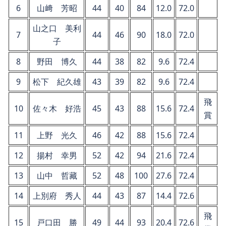
6
山﨑 芳昭
44
40
84
12.0
72.0
山之口 美利
7
44
46
90
18.0
72.0
子
8
野田 博久
44
38
82
9.6
72.4
9
松下 紀久雄
43
39
82
9.6
72.4
飛
10
佐々木 好浩
45
43
88
15.6
72.4
賞
11
上野 光久
46
42
88
15.6
72.4
12
揚村 幸男
52
42
94
21.6
72.4
13
山中 哲藏
52
48
100
27.6
72.4
14
上別府 秀人
44
43
87
14.4
72.6
飛
15
戸口田 勝
49
44
93
20.4
72.6