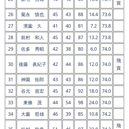
賞
26
菊永 慎也
45
43
88
14.4
73.6
27
濱薗 久
41
40
81
7.2
73.8
28
前村 和人
45
42
87
13.2
73.8
29
佐多 秀昭
42
38
80
6.0
74.0
飛
30
後藤 眞紀子
42
44
86
12.0
74.0
賞
31
神園 拓郎
43
43
86
12.0
74.0
32
谷元 規宏
45
47
92
18.0
74.0
33
東條 茂
44
54
98
24.0
74.0
34
大薗 哲雄
46
39
85
10.8
74.2
飛