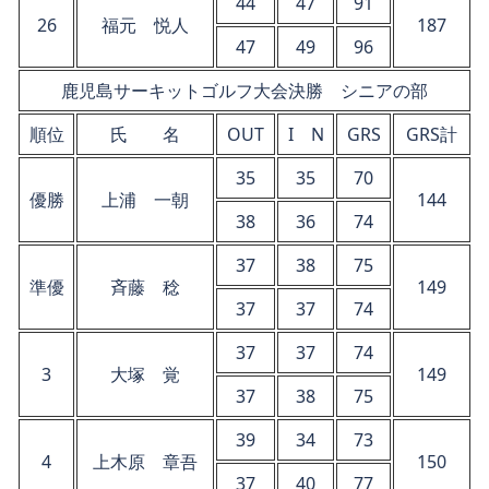
44
47
91
26
福元 悦人
187
47
49
96
鹿児島サーキットゴルフ大会決勝 シニアの部
順位
氏 名
OUT
I N
GRS
GRS計
35
35
70
優勝
上浦 一朝
144
38
36
74
37
38
75
準優
斉藤 稔
149
37
37
74
37
37
74
3
大塚 覚
149
37
38
75
39
34
73
4
上木原 章吾
150
37
40
77