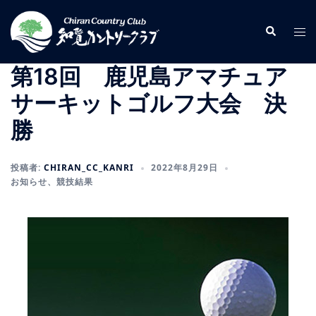
コ
ン
検
ト
索
テ
グ
ン
ル
第18回 鹿児島アマチュア
ツ
メ
サーキットゴルフ大会 決
へ
ニ
ス
ュ
勝
キ
ー
ッ
投稿者:
CHIRAN_CC_KANRI
2022年8月29日
プ
お知らせ
、
競技結果