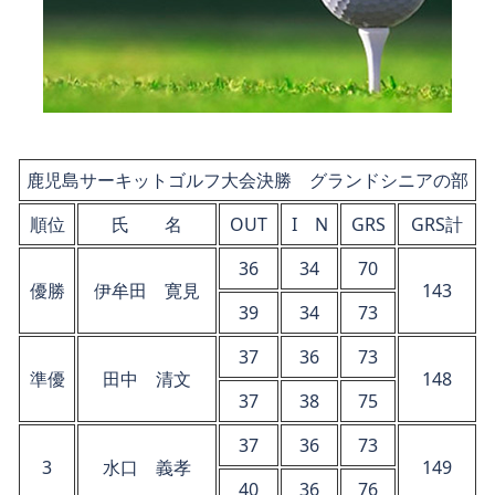
鹿児島サーキットゴルフ大会決勝 グランドシニアの部
順位
氏 名
OUT
I N
GRS
GRS計
36
34
70
優勝
伊牟田 寛見
143
39
34
73
37
36
73
準優
田中 清文
148
37
38
75
37
36
73
3
水口 義孝
149
40
36
76