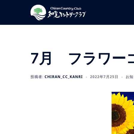
コ
ン
テ
ン
ツ
へ
ス
7月 フラワー
キ
ッ
プ
投稿者:
CHIRAN_CC_KANRI
2022年7月25日
お知