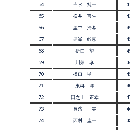
64
吉永 純一
4
65
横井 宝生
4
66
里中 清孝
4
67
黒瀬 幹恵
4
68
折口 望
4
69
川畑 孝
4
70
橋口 聖一
4
71
東郷 洋
4
72
田之上 正幸
4
73
長濱 一美
4
74
西村 圭一
4