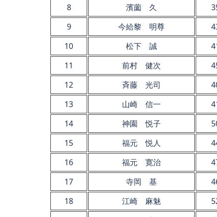
8
濱薗 久
3
9
今給黎 明尊
4
10
松下 誠
4
11
前村 健次
4
12
斉藤 光司
4
13
山崎 信一
4
14
神園 悦子
5
15
福元 悦人
4
16
福元 寛治
4
17
寺岡 基
4
18
江崎 麻魅
5