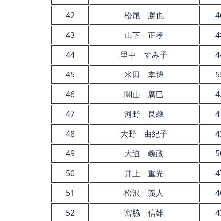
42
松尾 勝也
4
43
山下 正孝
4
44
里中 すみ子
4
45
米田 幸博
5
46
関山 廣巳
4
47
河野 良藏
4
48
大野 由紀子
4
49
大迫 義政
5
50
井上 重光
4
51
松沢 義人
4
52
宮脇 信雄
4