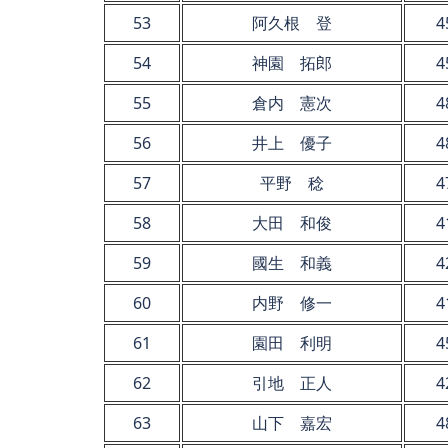
53
阿久根 登
4
54
神園 拓郎
4
55
倉内 憲次
4
56
井上 優子
4
57
平野 稔
4
58
大田 和俊
4
59
國生 和義
4
60
内野 修一
4
61
園田 利明
4
62
引地 正人
4
63
山下 嘉宏
4