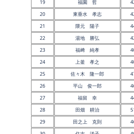
19
福園 哲
4
20
東垂水 孝志
4
21
隈元 陽子
4
22
湯地 勝弘
4
23
福﨑 純孝
4
24
上釜 孝之
4
25
佐々木 隆一郎
4
26
平山 俊一郎
4
27
福留 幸
4
28
田畑 耕治
5
29
田之上 克則
4
30
住吉 洋子
4