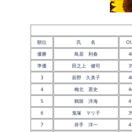
順位
氏 名
O
優勝
鳥居 利春
4
準優
田之上 健司
3
3
辰野 久美子
4
4
梅北 憲史
4
5
鶴留 洋海
4
6
鬼塚 マリ子
3
7
井手 洋一
4