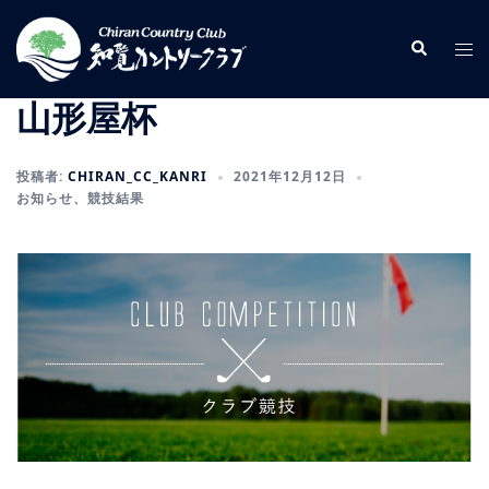
コ
ン
検
ト
索
テ
グ
ン
ル
山形屋杯
ツ
メ
へ
ニ
投稿者:
CHIRAN_CC_KANRI
2021年12月12日
ス
ュ
お知らせ
、
競技結果
キ
ー
ッ
プ