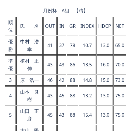
月例杯 A組 【晴】
順
氏 名
OUT
IN
GR
INDEX
HDCP
NET
位
優
中村 浩
41
37
78
10.7
13.0
65.0
勝
幸
準
植村 正
43
43
86
13.5
16.0
70.0
優
伸
3
原 浩一
46
42
88
14.8
15.0
73.0
山本 良
4
43
45
88
13.2
13.0
75.0
樹
山田 正
5
45
43
88
15.4
13.0
75.0
彦
市山 陽