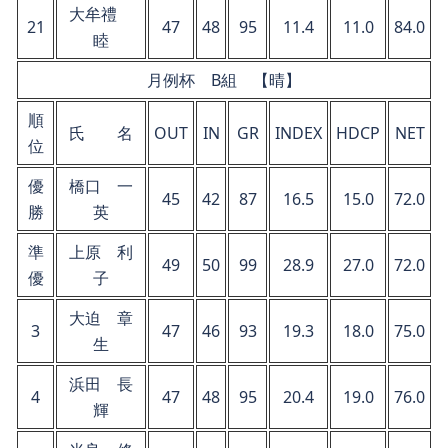
大牟禮
21
47
48
95
11.4
11.0
84.0
睦
月例杯 B組 【晴】
順
氏 名
OUT
IN
GR
INDEX
HDCP
NET
位
優
橋口 一
45
42
87
16.5
15.0
72.0
勝
英
準
上原 利
49
50
99
28.9
27.0
72.0
優
子
大迫 章
3
47
46
93
19.3
18.0
75.0
生
浜田 長
4
47
48
95
20.4
19.0
76.0
輝