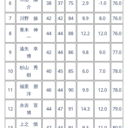
6
38
37
75
2.9
-1.0
76.0
介
7
川野 操
42
42
84
8.9
8.0
76.0
青木 伸
8
44
44
88
12.2
12.0
76.0
一
遠矢 幸
9
42
44
86
9.8
9.0
77.0
博
杉山 秀
10
40
45
85
6.0
7.0
78.0
樹
福里 朋
11
46
44
90
9.9
12.0
78.0
洋
永吉 宣
12
44
47
91
14.3
12.0
79.0
博
上之 慎
13
47
44
91
9.3
11.0
80.0