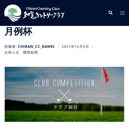
コ
ン
検
ト
索
テ
グ
ン
ル
月例杯
ツ
メ
へ
ニ
投稿者:
CHIRAN_CC_KANRI
2021年12月5日
ス
ュ
お知らせ
、
競技結果
キ
ー
ッ
プ