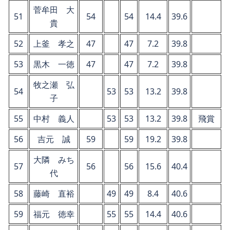
菅牟田 大
51
54
54
14.4
39.6
貴
52
上釜 孝之
47
47
7.2
39.8
53
黒木 一徳
47
47
7.2
39.8
牧之瀬 弘
54
53
53
13.2
39.8
子
55
中村 義人
53
53
13.2
39.8
飛賞
56
吉元 誠
59
59
19.2
39.8
大隣 みち
57
56
56
15.6
40.4
代
58
藤崎 直裕
49
49
8.4
40.6
59
福元 徳幸
55
55
14.4
40.6