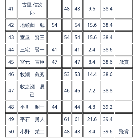
古里 信次
41
48
48
9.6
38.4
郎
42
地頭薗 勉
54
54
15.6
38.4
43
室屋 賢三
54
54
15.6
38.4
44
三宅 賢一
41
41
2.4
38.6
45
宮元 宣臣
47
47
8.4
38.6
飛賞
46
牧瀬 義秀
53
53
14.4
38.6
牧之瀬 辰
47
46
46
7.2
38.8
己
48
平川 昭一
44
44
4.8
39.2
49
平石 勇人
61
61
21.6
39.4
50
小野 栄二
48
48
8.4
39.6
飛賞