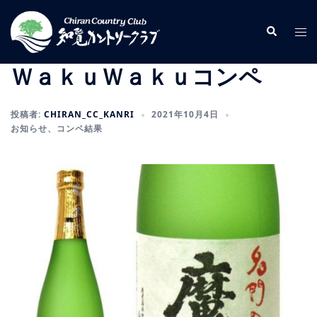
コ
ン
検
ト
索
テ
グ
ン
ル
ＷａｋｕＷａｋｕコンペ
ツ
メ
へ
ニ
投稿者:
CHIRAN_CC_KANRI
2021年10月4日
ス
ュ
お知らせ
、
コンペ結果
キ
ー
ッ
プ