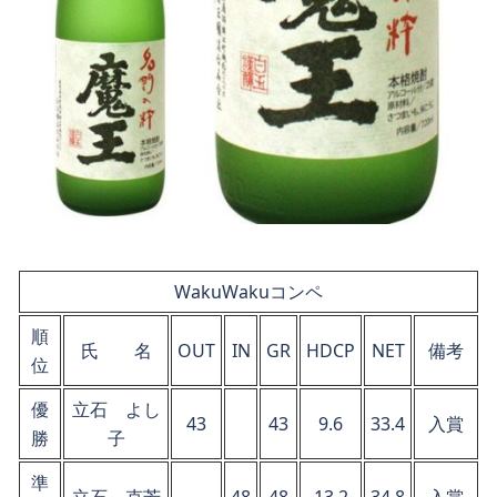
WakuWakuコンペ
順
氏 名
OUT
IN
GR
HDCP
NET
備考
位
優
立石 よし
43
43
9.6
33.4
入賞
勝
子
準