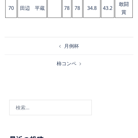
敢闘
70
田辺 平蔵
78
78
34.8
43.2
賞
投
月例杯
稿
ナ
柿コンペ
ビ
ゲ
ー
シ
ョ
検
ン
索: