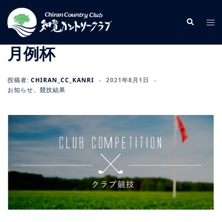
コ
ン
検
ト
索
テ
グ
ン
ル
月例杯
ツ
メ
へ
ニ
投稿者:
CHIRAN_CC_KANRI
2021年8月1日
ス
ュ
お知らせ
、
競技結果
キ
ー
ッ
プ