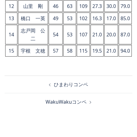
12
山里 剛
46
63
109
27.3
30.0
79.0
13
橋口 一英
49
53
102
16.3
17.0
85.0
志戸岡 公
14
54
53
107
21.0
20.0
87.0
二
15
宇根 文穂
57
58
115
19.5
21.0
94.0
投
ひまわりコンペ
稿
ナ
WakuWakuコンペ
ビ
ゲ
ー
シ