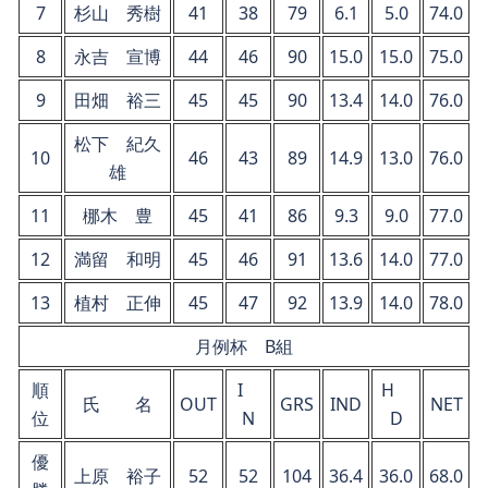
7
杉山 秀樹
41
38
79
6.1
5.0
74.0
8
永吉 宣博
44
46
90
15.0
15.0
75.0
9
田畑 裕三
45
45
90
13.4
14.0
76.0
松下 紀久
10
46
43
89
14.9
13.0
76.0
雄
11
梛木 豊
45
41
86
9.3
9.0
77.0
12
満留 和明
45
46
91
13.6
14.0
77.0
13
植村 正伸
45
47
92
13.9
14.0
78.0
月例杯 B組
順
I
H
氏 名
OUT
GRS
IND
NET
位
N
D
優
上原 裕子
52
52
104
36.4
36.0
68.0