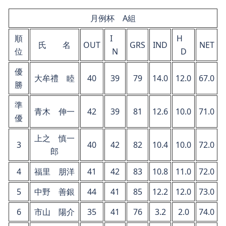
月例杯 A組
順
I
H
氏 名
OUT
GRS
IND
NET
位
N
D
優
大牟禮 睦
40
39
79
14.0
12.0
67.0
勝
準
青木 伸一
42
39
81
12.6
10.0
71.0
優
上之 慎一
3
40
42
82
10.4
10.0
72.0
郎
4
福里 朋洋
41
42
83
10.8
11.0
72.0
5
中野 善銀
44
41
85
12.2
12.0
73.0
6
市山 陽介
35
41
76
3.2
2.0
74.0