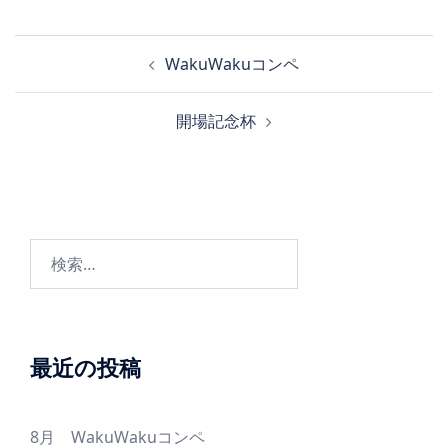
投
WakuWakuコンペ
稿
ナ
開場記念杯
ビ
ゲ
ー
シ
ョ
検
ン
索:
最近の投稿
8月 WakuWakuコンペ