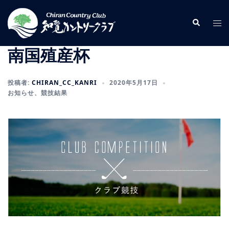
コ
ン
検
ト
索
テ
グ
ン
ル
南国殖産杯
ツ
メ
へ
ニ
投稿者:
CHIRAN_CC_KANRI
2020年5月17日
ス
ュ
お知らせ
、
競技結果
キ
ー
ッ
プ