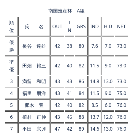
南国殖産杯 A組
順
I
氏 名
OUT
GRS
IND
H D
NET
位
N
優
長谷 達雄
42
38
80
7.6
7.0
73.0
勝
準
田畑 裕三
42
40
82
11.5
9.0
73.0
優
3
満留 和明
43
43
86
14.8
13.0
73.0
4
福里 朋洋
43
41
84
11.5
9.0
75.0
5
梛木 豊
42
40
82
8.5
6.0
76.0
6
植村 正伸
43
45
88
13.7
12.0
76.0
7
平田 宗興
47
42
89
14.6
13.0
76.0