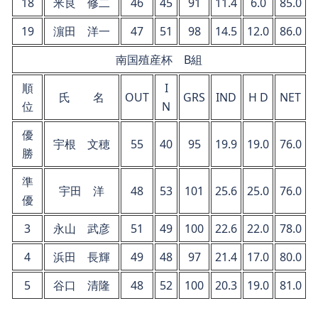
18
米良 修二
46
45
91
11.4
6.0
85.0
19
濵田 洋一
47
51
98
14.5
12.0
86.0
南国殖産杯 B組
順
I
氏 名
OUT
GRS
IND
H D
NET
位
N
優
宇根 文穂
55
40
95
19.9
19.0
76.0
勝
準
宇田 洋
48
53
101
25.6
25.0
76.0
優
3
永山 武彦
51
49
100
22.6
22.0
78.0
4
浜田 長輝
49
48
97
21.4
17.0
80.0
5
谷口 清隆
48
52
100
20.3
19.0
81.0