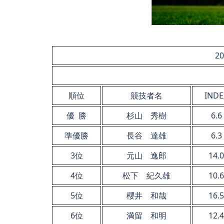
20
順位
競技者名
INDE
優 勝
杉山 秀樹
6.6
準優勝
長谷 達雄
6.3
3位
元山 逸郎
14.0
4位
松下 紀久雄
10.6
5位
櫻井 和哉
16.5
6位
満留 和明
12.4