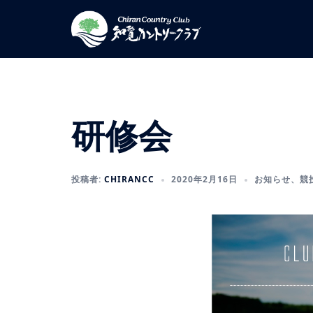
コ
ン
テ
ン
ツ
へ
ス
研修会
キ
ッ
プ
投稿者:
CHIRANCC
2020年2月16日
お知らせ
、
競