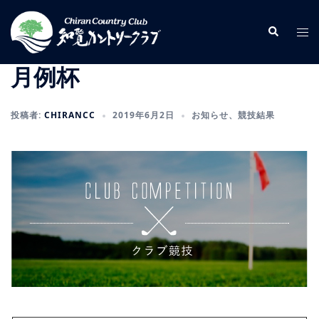
コ
ン
検
ト
索
テ
グ
ン
ル
月例杯
ツ
メ
へ
ニ
投稿者:
CHIRANCC
2019年6月2日
お知らせ
、
競技結果
ス
ュ
キ
ー
ッ
プ