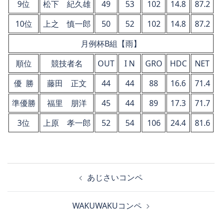
9位
松下 紀久雄
49
53
102
14.8
87.2
10位
上之 慎一郎
50
52
102
14.8
87.2
月例杯B組【雨】
順位
競技者名
OUT
I N
GRO
HDC
NET
優 勝
藤田 正文
44
44
88
16.6
71.4
準優勝
福里 朋洋
45
44
89
17.3
71.7
3位
上原 孝一郎
52
54
106
24.4
81.6
投
あじさいコンペ
稿
ナ
WAKUWAKUコンペ
ビ