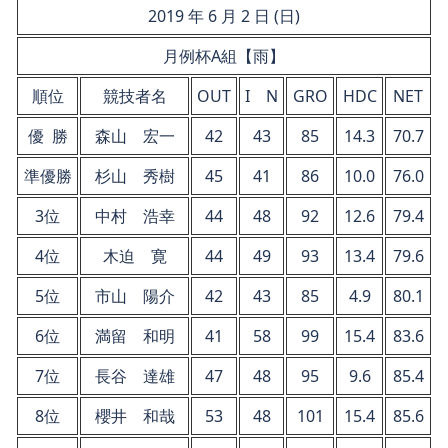
2019 年 6 月 2 日 (日)
月例杯A組【雨】
順位
競技者名
OUT
I N
GRO
HDC
NET
優 勝
森山 宏一
42
43
85
14.3
70.7
準優勝
杉山 秀樹
45
41
86
10.0
76.0
3位
中村 浩幸
44
48
92
12.6
79.4
4位
木迫 寛
44
49
93
13.4
79.6
5位
市山 陽介
42
43
85
4.9
80.1
6位
満留 和明
41
58
99
15.4
83.6
7位
長谷 達雄
47
48
95
9.6
85.4
8位
櫻井 和哉
53
48
101
15.4
85.6