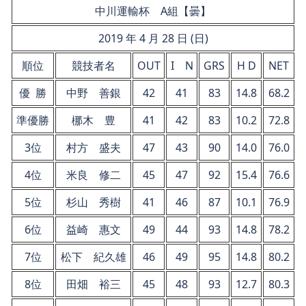
中川運輸杯 A組【曇】
2019 年 4 月 28 日 (日)
順位
競技者名
OUT
I N
GRS
H D
NET
優 勝
中野 善銀
42
41
83
14.8
68.2
準優勝
梛木 豊
41
42
83
10.2
72.8
3位
村方 盛夫
47
43
90
14.0
76.0
4位
米良 修二
45
47
92
15.4
76.6
5位
杉山 秀樹
41
46
87
10.1
76.9
6位
益崎 惠文
49
44
93
14.8
78.2
7位
松下 紀久雄
46
49
95
14.8
80.2
8位
田畑 裕三
45
48
93
12.7
80.3