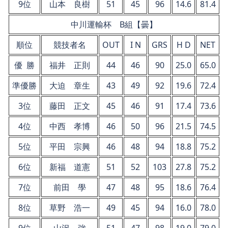
9位
山本 良樹
51
45
96
14.6
81.4
中川運輸杯 B組【曇】
順位
競技者名
OUT
I N
GRS
H D
NET
優 勝
福井 正則
44
46
90
25.0
65.0
準優勝
大迫 章生
43
49
92
19.6
72.4
3位
藤田 正文
45
46
91
17.4
73.6
4位
中西 孝博
46
50
96
21.5
74.5
5位
平田 宗興
46
48
94
18.8
75.2
6位
新福 道憲
51
52
103
27.8
75.2
7位
前田 學
47
48
95
18.6
76.4
8位
草野 浩一
49
45
94
16.0
78.0