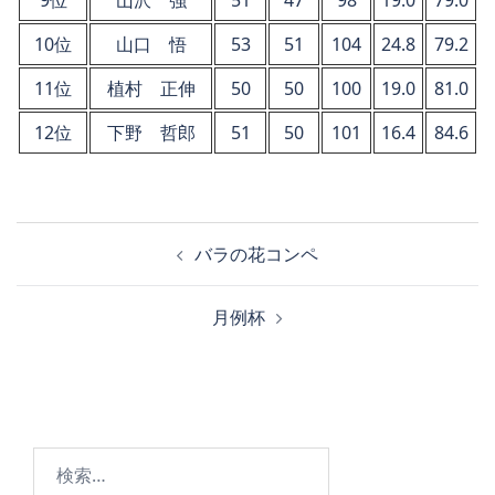
9位
山沢 強
51
47
98
19.0
79.0
10位
山口 悟
53
51
104
24.8
79.2
11位
植村 正伸
50
50
100
19.0
81.0
12位
下野 哲郎
51
50
101
16.4
84.6
投
バラの花コンペ
稿
ナ
月例杯
ビ
ゲ
ー
シ
ョ
検
ン
索: