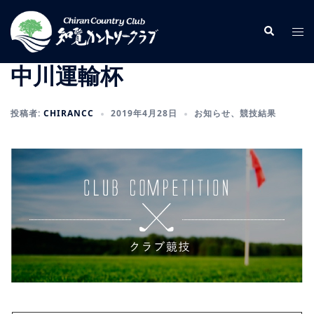
コ
ン
検
ト
索
テ
グ
ン
ル
中川運輸杯
ツ
メ
へ
ニ
投稿者:
CHIRANCC
2019年4月28日
お知らせ
、
競技結果
ス
ュ
キ
ー
ッ
プ