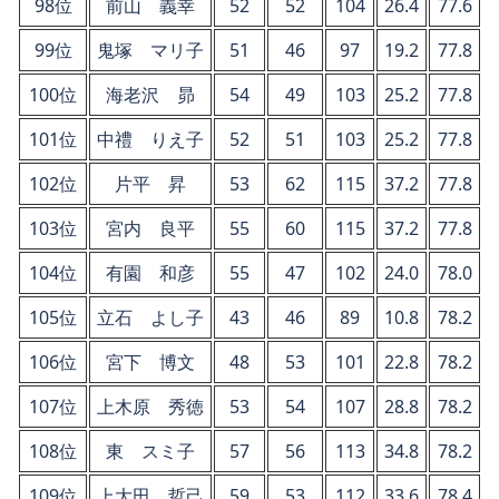
98位
前山 義幸
52
52
104
26.4
77.6
99位
鬼塚 マリ子
51
46
97
19.2
77.8
100位
海老沢 昴
54
49
103
25.2
77.8
101位
中禮 りえ子
52
51
103
25.2
77.8
102位
片平 昇
53
62
115
37.2
77.8
103位
宮内 良平
55
60
115
37.2
77.8
104位
有園 和彦
55
47
102
24.0
78.0
105位
立石 よし子
43
46
89
10.8
78.2
106位
宮下 博文
48
53
101
22.8
78.2
107位
上木原 秀徳
53
54
107
28.8
78.2
108位
東 スミ子
57
56
113
34.8
78.2
109位
上大田 哲己
59
53
112
33.6
78.4