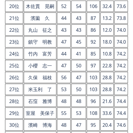
20位
木佐貫 晃嗣
52
54
106
32.4
73.6
21位
濱薗 久
44
43
87
13.2
73.8
22位
丸山 征之
43
43
86
12.0
74.0
23位
鎮守 明教
47
45
92
18.0
74.0
24位
竹内 富芳
44
41
85
10.8
74.2
25位
小櫻 志一
47
50
97
22.8
74.2
26位
久保 福枝
56
47
103
28.8
74.2
27位
米玉利 了
53
50
103
28.8
74.2
28位
石窪 雅博
48
48
96
21.6
74.4
29位
室屋 美保子
55
53
108
33.6
74.4
30位
濱崎 博海
48
47
95
20.4
74.6