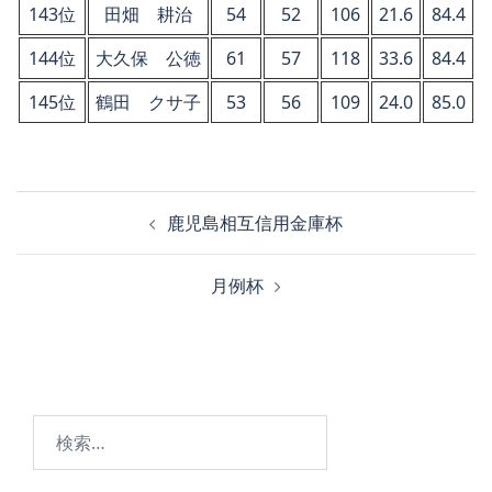
143位
田畑 耕治
54
52
106
21.6
84.4
144位
大久保 公徳
61
57
118
33.6
84.4
145位
鶴田 クサ子
53
56
109
24.0
85.0
投
鹿児島相互信用金庫杯
稿
ナ
月例杯
ビ
ゲ
ー
シ
ョ
検
ン
索: