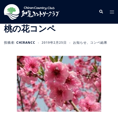
コ
ン
検
ト
索
テ
グ
ン
ル
桃の花コンペ
ツ
メ
へ
ニ
投稿者:
CHIRANCC
2019年2月25日
お知らせ
、
コンペ結果
ス
ュ
キ
ー
ッ
プ