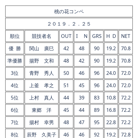
桃の花コンペ
２０１９．２．２５
順位
競技者名
OUT
I N
GRS
H D
NET
優 勝
関山 廣巳
42
48
90
19.2
70.8
準優勝
揚野 文和
48
42
90
19.2
70.8
3位
青野 秀人
50
46
96
24.0
72.0
4位
上釜 孝之
51
45
96
24.0
72.0
5位
上村 真人
44
39
83
10.8
72.2
6位
東郷 洋
45
44
89
16.8
72.2
7位
揚村 幸男
48
47
95
22.8
72.2
8位
辰野 久美子
46
46
92
19.2
72.8