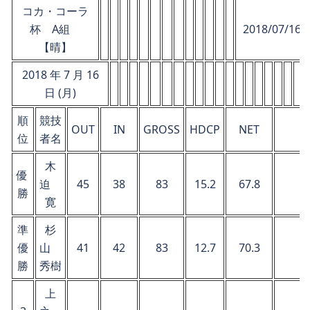
コカ・コーラ
杯 A組
2018/07/16 (
【晴】
2018 年 7 月 16
日 (月)
順
競技
OUT
IN
GROSS
HDCP
NET
位
者名
木
優
迫
45
38
83
15.2
67.8
勝
寛
準
杉
優
山
41
42
83
12.7
70.3
勝
秀樹
上