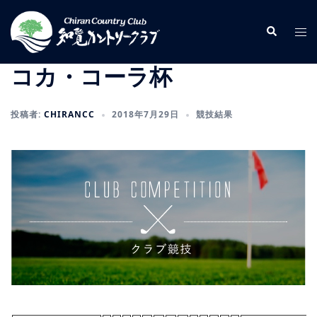
コ
ン
検
ト
索
テ
グ
ン
ル
コカ・コーラ杯
ツ
メ
へ
ニ
投稿者:
CHIRANCC
2018年7月29日
競技結果
ス
ュ
キ
ー
ッ
プ