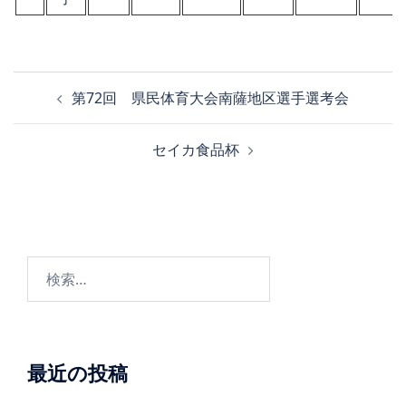
投
第72回 県民体育大会南薩地区選手選考会
稿
ナ
セイカ食品杯
ビ
ゲ
ー
シ
ョ
検
ン
索:
最近の投稿