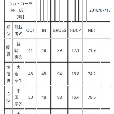
コカ・コーラ
杯 B組
2018/07/16 (
【晴】
順
競技
OUT
IN
GROSS
HDCP
NET
位
者名
益
優
崎
41
48
89
17.1
71.9
勝
惠文
準
大
優
迫
46
48
94
19.8
74.2
勝
章生
平
3
田
50
48
98
19.4
78.6
位
宗興