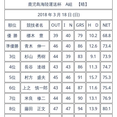
鹿児島海陸運送杯 A組 【晴】
2018 年 3 月 18 日 (日)
順位
競技者名
OUT
I N
GRS
H D
NET
優 勝
梛木 豊
39
40
79
10.2
68.8
準優勝
青木 伸一
46
40
86
12.6
73.4
3位
杉山 秀樹
44
39
83
9.1
73.9
4位
長谷 達雄
43
43
86
11.3
74.7
5位
村方 盛夫
45
46
91
15.7
75.3
6位
上之 慎一郎
43
44
87
11.6
75.4
7位
米良 修二
44
46
90
13.1
76.9
8位
藤田 正文
47
47
94
13.9
80.1