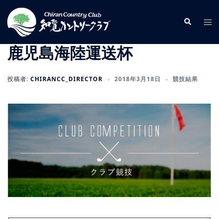
コ
ン
検
ト
索
テ
グ
ン
ル
鹿児島海陸運送杯
ツ
メ
へ
ニ
投稿者:
CHIRANCC_DIRECTOR
2018年3月18日
競技結果
ス
ュ
キ
ー
ッ
プ