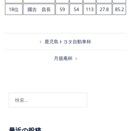
18位
國吉 昌長
59
54
113
27.8
85.2
投
鹿児島トヨタ自動車杯
稿
ナ
月揚庵杯
ビ
ゲ
ー
シ
ョ
検
ン
索:
最近の投稿