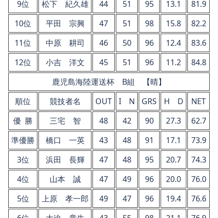
9位
松下 紀久雄
44
51
95
13.1
81.9
10位
平田 宗興
47
51
98
15.8
82.2
11位
中原 耕司
46
50
96
12.4
83.6
12位
小吉 洋文
45
51
96
11.2
84.8
鹿児島海陸運送杯 B組 【晴】
順位
競技者名
OUT
I N
GRS
H D
NET
優 勝
三宅 智
48
42
90
27.3
62.7
準優勝
橋口 一英
43
48
91
17.1
73.9
3位
浜田 長輝
47
48
95
20.7
74.3
4位
山本 誠
47
49
96
20.0
76.0
5位
上原 孝一郎
49
47
96
19.4
76.6