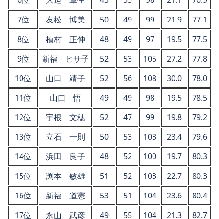
6位
大迫 章生
43
55
98
21.1
76.9
7位
友松 博美
50
49
99
21.9
77.1
8位
植村 正伸
48
49
97
19.5
77.5
9位
新福 ヒサ子
52
53
105
27.2
77.8
10位
山口 靖子
52
56
108
30.0
78.0
11位
山口 悟
49
49
98
19.5
78.5
12位
宇根 文穂
52
47
99
19.8
79.2
13位
立石 一則
50
53
103
23.4
79.6
14位
浜田 良子
48
52
100
19.7
80.3
15位
渕本 敏雄
51
52
103
22.7
80.3
16位
新福 道憲
53
51
104
23.6
80.4
17位
永山 武彦
49
55
104
21.3
82.7