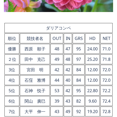
ダリアコンペ
順位
競技者名
OUT
IN
GRS
HD
NET
優勝
西原 順子
48
47
95
24.00
71.0
２位
田中 克己
49
48
97
25.20
71.8
3位
宮田 明
42
42
84
12.00
72.0
4位
石窪 雅博
44
40
84
12.00
72.0
5位
石神 悦子
53
42
95
22.80
72.2
6位
関山 廣巳
39
43
82
9.60
72.4
7位
大平 伸一
43
49
92
19.20
72.8