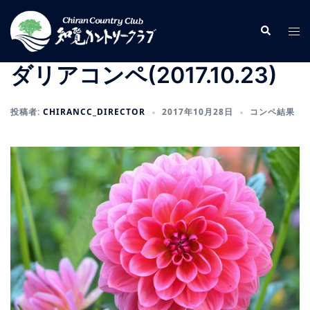
コ
ン
検
ト
索
テ
グ
ン
ル
ダリアコンペ(2017.10.23)
ツ
メ
へ
ニ
投稿者:
CHIRANCC_DIRECTOR
2017年10月28日
コンペ結果
ス
ュ
キ
ー
ッ
プ