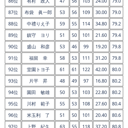
86位
有村 政人
47
56
103
24.00
79.0
87位
布袋 眞一郎
53
56
109
30.00
79.0
88位
中禮りえ子
59
55
114
34.80
79.2
89位
鎮守 ヨリ
51
50
101
21.60
79.4
90位
盛山 和彦
53
46
99
19.20
79.8
91位
福留 幸
58
53
111
31.20
79.8
92位
堂園トヨ子
61
61
122
42.00
80.0
93位
片平 昇
48
49
97
16.80
80.2
94位
園田 敏雄
50
53
103
22.80
80.2
95位
川村 範子
55
53
108
27.60
80.4
96位
米玉利 了
51
50
101
20.40
80.6
97位
上野 紀久
63
55
118
37.20
80.8