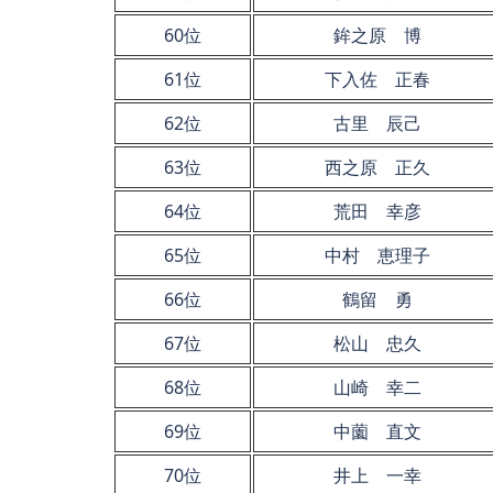
60位
鉾之原 博
61位
下入佐 正春
62位
古里 辰己
63位
西之原 正久
64位
荒田 幸彦
65位
中村 恵理子
66位
鶴留 勇
67位
松山 忠久
68位
山崎 幸二
69位
中薗 直文
70位
井上 一幸