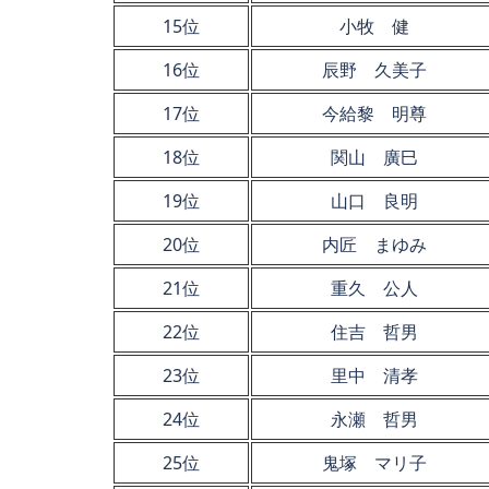
15位
小牧 健
16位
辰野 久美子
17位
今給黎 明尊
18位
関山 廣巳
19位
山口 良明
20位
内匠 まゆみ
21位
重久 公人
22位
住吉 哲男
23位
里中 清孝
24位
永瀬 哲男
25位
鬼塚 マリ子