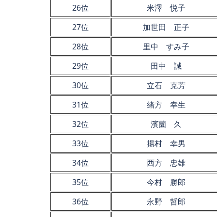
26位
米澤 悦子
27位
加世田 正子
28位
里中 すみ子
29位
田中 誠
30位
立石 克芳
31位
緒方 幸生
32位
濱薗 久
33位
揚村 幸男
34位
西方 忠雄
35位
今村 勝郎
36位
永野 哲郎