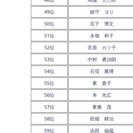
49位
鎮守 ヨリ
50位
宮下 博文
51位
永嶺 和子
52位
宮原 カツ子
53位
中村 勇治朗
54位
石窪 雅博
55位
東 貴子
56位
本 光広
57位
東條 茂
58位
田畑 耕治
59位
浜田 福蔵