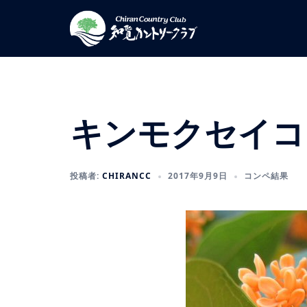
コ
ン
テ
ン
ツ
へ
ス
キンモクセイコ
キ
ッ
プ
投稿者:
CHIRANCC
2017年9月9日
コンペ結果