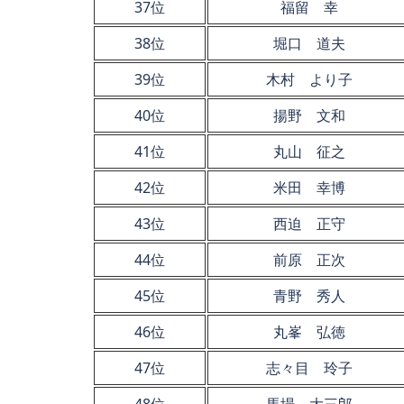
37位
福留 幸
38位
堀口 道夫
39位
木村 より子
40位
揚野 文和
41位
丸山 征之
42位
米田 幸博
43位
西迫 正守
44位
前原 正次
45位
青野 秀人
46位
丸峯 弘徳
47位
志々目 玲子
48位
馬場 大三郎