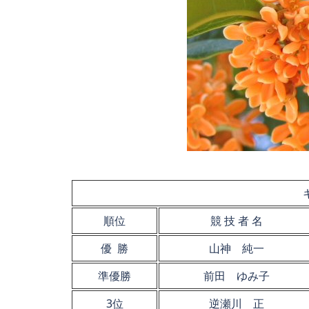
順位
競 技 者 名
優 勝
山神 純一
準優勝
前田 ゆみ子
3位
逆瀬川 正