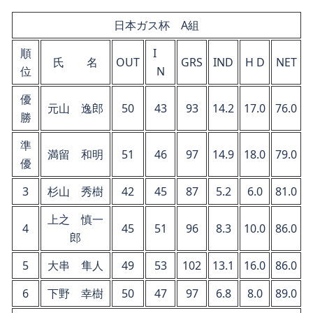
日本ガス杯 A組
順
I
氏 名
OUT
GRS
IND
H D
NET
位
N
優
元山 逸郎
50
43
93
14.2
17.0
76.0
勝
準
満留 和明
51
46
97
14.9
18.0
79.0
優
3
杉山 秀樹
42
45
87
5.2
6.0
81.0
上之 慎一
4
45
51
96
8.3
10.0
86.0
郎
5
大串 隼人
49
53
102
13.1
16.0
86.0
6
下野 幸樹
50
47
97
6.8
8.0
89.0