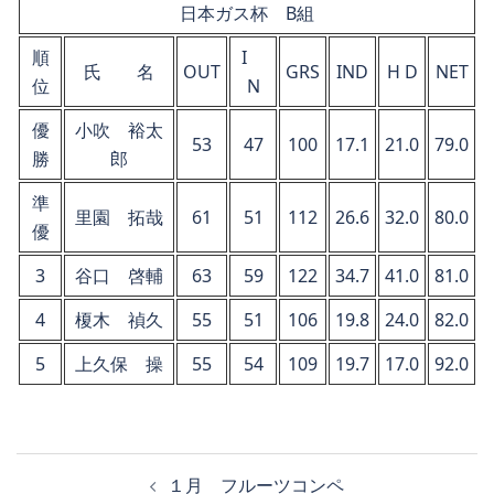
日本ガス杯 B組
順
I
氏 名
OUT
GRS
IND
H D
NET
位
N
優
小吹 裕太
53
47
100
17.1
21.0
79.0
勝
郎
準
里園 拓哉
61
51
112
26.6
32.0
80.0
優
3
谷口 啓輔
63
59
122
34.7
41.0
81.0
4
榎木 禎久
55
51
106
19.8
24.0
82.0
5
上久保 操
55
54
109
19.7
17.0
92.0
投
１月 フルーツコンペ