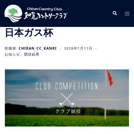
コ
ン
検
ト
索
テ
グ
ン
ル
日本ガス杯
ツ
メ
へ
ニ
投稿者:
CHIRAN_CC_KANRI
2026年1月11日
ス
ュ
お知らせ
、
競技結果
キ
ー
ッ
プ