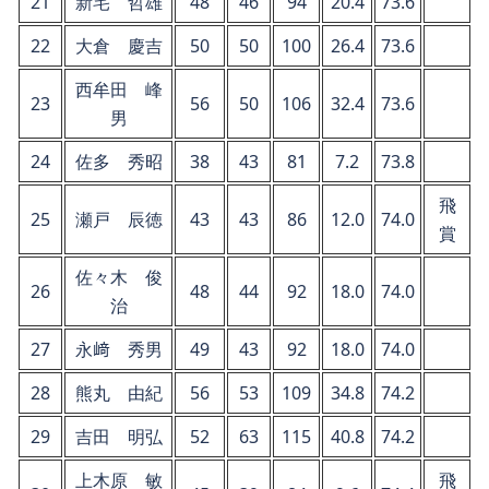
21
新宅 哲雄
48
46
94
20.4
73.6
22
大倉 慶吉
50
50
100
26.4
73.6
西牟田 峰
23
56
50
106
32.4
73.6
男
24
佐多 秀昭
38
43
81
7.2
73.8
飛
25
瀬戸 辰徳
43
43
86
12.0
74.0
賞
佐々木 俊
26
48
44
92
18.0
74.0
治
27
永﨑 秀男
49
43
92
18.0
74.0
28
熊丸 由紀
56
53
109
34.8
74.2
29
吉田 明弘
52
63
115
40.8
74.2
上木原 敏
飛