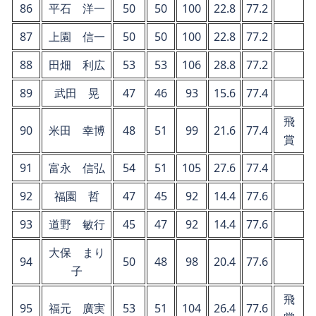
86
平石 洋一
50
50
100
22.8
77.2
87
上園 信一
50
50
100
22.8
77.2
88
田畑 利広
53
53
106
28.8
77.2
89
武田 晃
47
46
93
15.6
77.4
飛
90
米田 幸博
48
51
99
21.6
77.4
賞
91
富永 信弘
54
51
105
27.6
77.4
92
福園 哲
47
45
92
14.4
77.6
93
道野 敏行
45
47
92
14.4
77.6
大保 まり
94
50
48
98
20.4
77.6
子
飛
95
福元 廣実
53
51
104
26.4
77.6