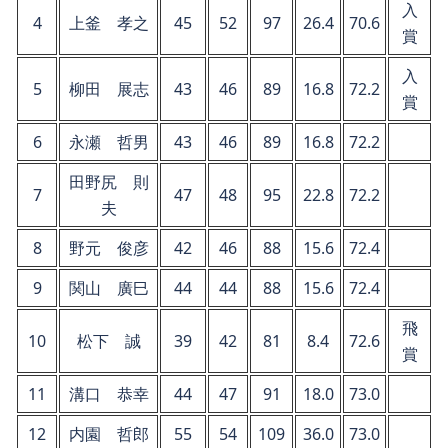
入
4
上釜 孝之
45
52
97
26.4
70.6
賞
入
5
柳田 展志
43
46
89
16.8
72.2
賞
6
永瀬 哲男
43
46
89
16.8
72.2
田野尻 則
7
47
48
95
22.8
72.2
夫
8
野元 俊彦
42
46
88
15.6
72.4
9
関山 廣巳
44
44
88
15.6
72.4
飛
10
松下 誠
39
42
81
8.4
72.6
賞
11
溝口 恭幸
44
47
91
18.0
73.0
12
内園 哲郎
55
54
109
36.0
73.0