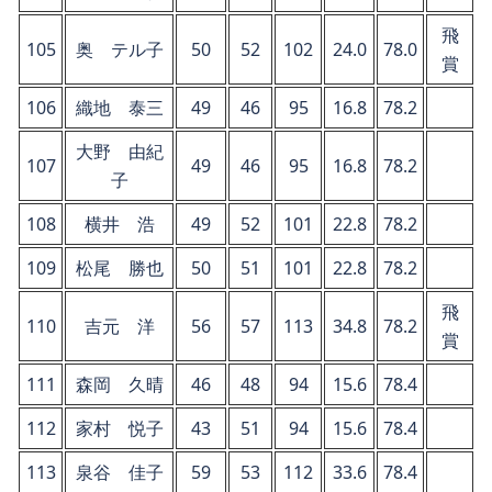
飛
105
奥 テル子
50
52
102
24.0
78.0
賞
106
織地 泰三
49
46
95
16.8
78.2
大野 由紀
107
49
46
95
16.8
78.2
子
108
横井 浩
49
52
101
22.8
78.2
109
松尾 勝也
50
51
101
22.8
78.2
飛
110
吉元 洋
56
57
113
34.8
78.2
賞
111
森岡 久晴
46
48
94
15.6
78.4
112
家村 悦子
43
51
94
15.6
78.4
113
泉谷 佳子
59
53
112
33.6
78.4