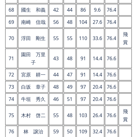
68
國生 和義
42
44
86
9.6
76.4
69
南崎 信哉
56
48
104
27.6
76.4
飛
70
浮田 剛生
55
55
110
33.6
76.4
賞
園田 万里
71
43
48
91
14.4
76.6
子
72
宮原 耕一
44
47
91
14.4
76.6
73
白坂 章子
48
49
97
20.4
76.6
74
牛垣 秀久
46
51
97
20.4
76.6
飛
75
木村 啓二
55
48
103
26.4
76.6
賞
76
林 譲治
59
50
109
32.4
76.6