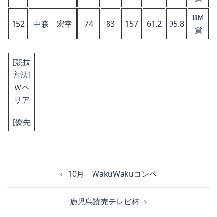
BM
152
中森 宏幸
74
83
157
61.2
95.8
賞
[競技
方法]
Ｗペ
リア
[優先
順位]
ＨＤ
ＣＰ
投
優先･
10月 WakuWakuコンペ
稿
カウ
ナ
ント
鹿児島読売テレビ杯
ビ
バッ