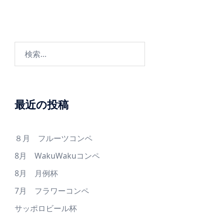
ゲ
ク(Ｉ
ー
Ｎ)
シ
[隠し
ョ
検
ﾎｰ
ン
索:
ﾙ]1･
5･6･
7･8･
最近の投稿
9･10･
13･
15･
８月 フルーツコンペ
16･
17･
8月 WakuWakuコンペ
18
8月 月例杯
7月 フラワーコンペ
サッポロビール杯