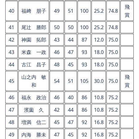
飛
40
福﨑 朋子
49
51
100
25.2
74.8
賞
41
尾辻 勝郎
50
50
100
25.2
74.8
42
神園 拓郎
43
44
87
12.0
75.0
43
米森 一政
46
47
93
18.0
75.0
44
古江 昌子
48
45
93
18.0
75.0
山之内 敏
飛
45
54
51
105
30.0
75.0
和
賞
46
福永 政治
46
40
86
10.8
75.2
47
濱薗 久
42
44
86
10.8
75.2
48
増満 信二
45
47
92
16.8
75.2
49
内海 勝未
47
45
92
16.8
75.2