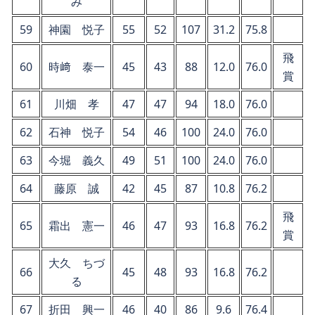
み
59
神園 悦子
55
52
107
31.2
75.8
飛
60
時﨑 泰一
45
43
88
12.0
76.0
賞
61
川畑 孝
47
47
94
18.0
76.0
62
石神 悦子
54
46
100
24.0
76.0
63
今堀 義久
49
51
100
24.0
76.0
64
藤原 誠
42
45
87
10.8
76.2
飛
65
霜出 憲一
46
47
93
16.8
76.2
賞
大久 ちづ
66
45
48
93
16.8
76.2
る
67
折田 興一
46
40
86
9.6
76.4