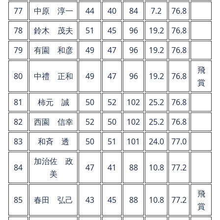
77
中原 淳一
44
40
84
7.2
76.8
78
鈴木 茂夫
51
45
96
19.2
76.8
79
有園 和彦
49
47
96
19.2
76.8
飛
80
中禮 正和
49
47
96
19.2
76.8
賞
81
柿元 誠
50
52
102
25.2
76.8
82
西園 信幸
52
50
102
25.2
76.8
83
和斉 透
50
51
101
24.0
77.0
加治佐 政
84
47
41
88
10.8
77.2
美
飛
85
春田 弘己
43
45
88
10.8
77.2
賞