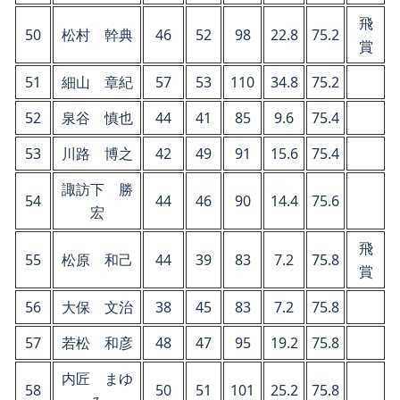
飛
50
松村 幹典
46
52
98
22.8
75.2
賞
51
細山 章紀
57
53
110
34.8
75.2
52
泉谷 慎也
44
41
85
9.6
75.4
53
川路 博之
42
49
91
15.6
75.4
諏訪下 勝
54
44
46
90
14.4
75.6
宏
飛
55
松原 和己
44
39
83
7.2
75.8
賞
56
大保 文治
38
45
83
7.2
75.8
57
若松 和彦
48
47
95
19.2
75.8
内匠 まゆ
58
50
51
101
25.2
75.8