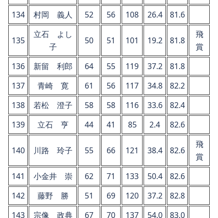
134
村岡 義人
52
56
108
26.4
81.6
立石 よし
飛
135
50
51
101
19.2
81.8
子
賞
136
新留 利郎
64
55
119
37.2
81.8
137
青崎 寛
61
56
117
34.8
82.2
138
若松 澄子
58
58
116
33.6
82.4
139
立石 亨
44
41
85
2.4
82.6
飛
140
川路 玲子
55
66
121
38.4
82.6
賞
141
小金井 崇
62
71
133
50.4
82.6
142
藤野 勝
51
69
120
37.2
82.8
143
宗像 政典
67
70
137
54.0
83.0