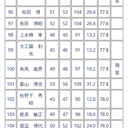
賞
96
松田 博
51
53
104
26.4
77.6
97
有田 博昭
52
52
104
26.4
77.6
98
上水樽 孝
48
43
91
13.2
77.8
大工園 利
99
45
46
91
13.2
77.8
光
飛
100
有馬 義秀
49
48
97
19.2
77.8
賞
101
森山 博光
53
56
109
31.2
77.8
松野下 秀
102
43
47
90
12.0
78.0
樹
103
梶原 敏正
49
47
96
18.0
78.0
104
渡辺 博代
50
52
102
24.0
78.0