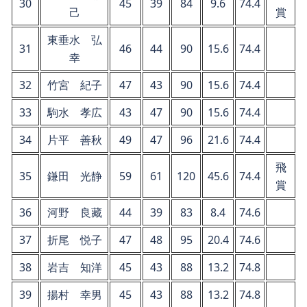
30
45
39
84
9.6
74.4
己
賞
東垂水 弘
31
46
44
90
15.6
74.4
幸
32
竹宮 紀子
47
43
90
15.6
74.4
33
駒水 孝広
43
47
90
15.6
74.4
34
片平 善秋
49
47
96
21.6
74.4
飛
35
鎌田 光静
59
61
120
45.6
74.4
賞
36
河野 良藏
44
39
83
8.4
74.6
37
折尾 悦子
47
48
95
20.4
74.6
38
岩吉 知洋
45
43
88
13.2
74.8
39
揚村 幸男
45
43
88
13.2
74.8