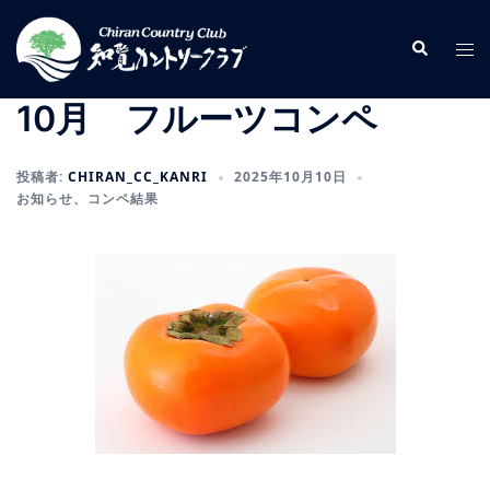
コ
ン
検
ト
索
テ
グ
ン
ル
10月 フルーツコンペ
ツ
メ
へ
ニ
投稿者:
CHIRAN_CC_KANRI
2025年10月10日
ス
ュ
お知らせ
、
コンペ結果
キ
ー
ッ
プ