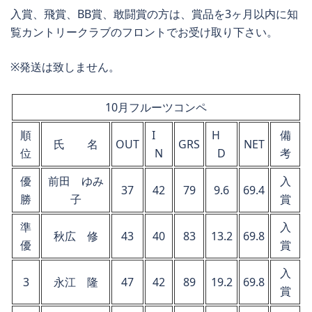
入賞、飛賞、BB賞、敢闘賞の方は、賞品を3ヶ月以内に知
覧カントリークラブのフロントでお受け取り下さい。
※発送は致しません。
10月フルーツコンペ
順
I
H
備
氏 名
OUT
GRS
NET
位
N
D
考
優
前田 ゆみ
入
37
42
79
9.6
69.4
勝
子
賞
準
入
秋広 修
43
40
83
13.2
69.8
優
賞
入
3
永江 隆
47
42
89
19.2
69.8
賞