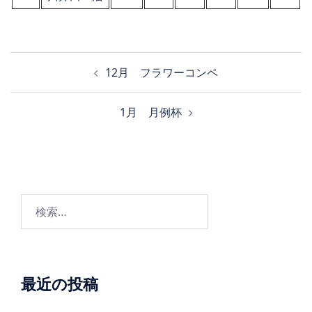
投
12月 フラワーコンペ
稿
ナ
1月 月例杯
ビ
ゲ
ー
シ
ョ
検
ン
索:
最近の投稿