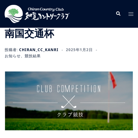
コ
ン
検
ト
索
テ
グ
ン
ル
南国交通杯
ツ
メ
へ
ニ
投稿者:
CHIRAN_CC_KANRI
2025年1月2日
ス
ュ
お知らせ
、
競技結果
キ
ー
ッ
プ