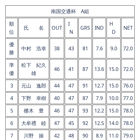
南国交通杯 A組
順
I
H
氏 名
OUT
GRS
IND
NET
位
N
D
優
中村 浩幸
38
43
81
7.6
9.0
72.0
勝
準
松下 紀久
46
41
87
13.6
15.0
72.0
優
雄
3
元山 逸郎
44
47
91
12.7
15.0
76.0
4
下野 幸樹
40
47
87
7.9
10.0
77.0
5
梛木 豊
46
47
93
12.2
15.0
78.0
6
大牟禮 睦
47
45
92
12.5
14.0
78.0
7
川野 操
42
48
90
8.9
11.0
79.0