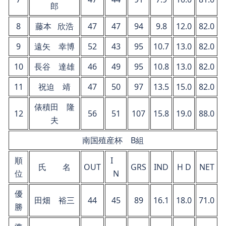
郎
8
藤本 欣浩
47
47
94
9.8
12.0
82.0
9
遠矢 幸博
52
43
95
10.7
13.0
82.0
10
長谷 達雄
46
49
95
10.8
13.0
82.0
11
祝迫 靖
47
50
97
13.5
15.0
82.0
俵積田 隆
12
56
51
107
15.8
19.0
88.0
夫
南国殖産杯 B組
順
I
氏 名
OUT
GRS
IND
H D
NET
位
N
優
田畑 裕三
44
45
89
16.1
18.0
71.0
勝