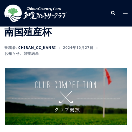
コ
ン
検
ト
索
テ
グ
ン
ル
南国殖産杯
ツ
メ
へ
ニ
投稿者:
CHIRAN_CC_KANRI
2024年10月27日
ス
ュ
お知らせ
、
競技結果
キ
ー
ッ
プ