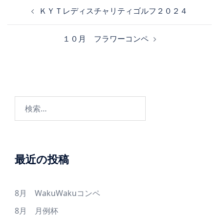
投
ＫＹＴレディスチャリティゴルフ２０２４
稿
ナ
１０月 フラワーコンペ
ビ
ゲ
ー
シ
ョ
検
ン
索:
最近の投稿
8月 WakuWakuコンペ
8月 月例杯