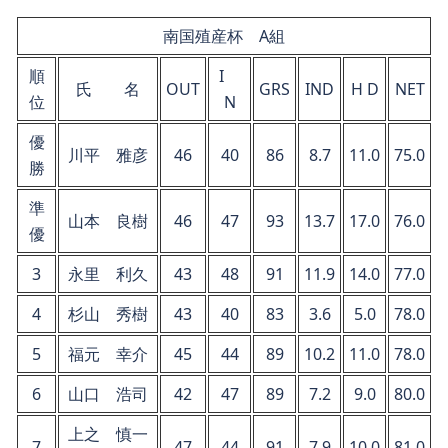
南国殖産杯 A組
順
I
氏 名
OUT
GRS
IND
H D
NET
位
N
優
川平 雅彦
46
40
86
8.7
11.0
75.0
勝
準
山本 良樹
46
47
93
13.7
17.0
76.0
優
3
永里 利久
43
48
91
11.9
14.0
77.0
4
杉山 秀樹
43
40
83
3.6
5.0
78.0
5
福元 幸介
45
44
89
10.2
11.0
78.0
6
山口 浩司
42
47
89
7.2
9.0
80.0
上之 慎一
7
47
44
91
7.9
10.0
81.0